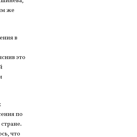
ишинева,
ым же
ения в
яснив это
й
и
х
сения по
стране.
ось, что