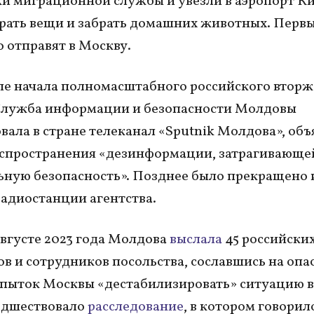
и миграционной службы и увезли в аэропорт К
брать вещи и забрать домашних животных. Перв
о отправят в Москву.
ле начала полномасштабного российского вторж
Служба информации и безопасности Молдовы
вала в стране телеканал «Sputnik Молдова», объ
аспространения «дезинформации, затрагивающе
ную безопасность». Позднее было прекращено 
адиостанции агентства.
августе 2023 года Молдова
выслала
45 российски
в и сотрудников посольства, сославшись на опа
пыток Москвы «дестабилизировать» ситуацию в 
едшествовало
расследование
, в котором говорил