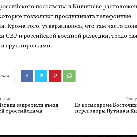
российского посольства в Кишинёве расположе
которые позволяют прослушивать телефонные
ы. Кроме того, утверждалось, что там часто поя
и СВР и российской военной разведки, тесно св
ми группировками.
ться
татья
След
Латвия запретили въезд
На космодроме Восточн
й с российскими
переговоры Путина и К