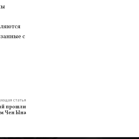
ны
вляются
язанные с
ующая статья
ый прошли
им Чен Ына