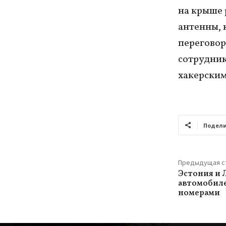
на крыше 
антенны, 
переговор
сотрудник
хакерски
Подели
Предыдущая с
Эстония и 
автомобиле
номерами