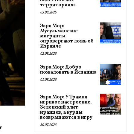
палестинских
территориях»
03.08.2026
Эзра Мор:
Мусульманские
мигранты
опровергают ложь об
Израиле
02.08.2026
Эзра Мор: Добро
пожаловать в Испанию
01.08.2026
Эзра Мор: У Трампа
игривое настроение,
Зеленский злит
иранцев, а курды
возвращаются в игру
у
30.07.2026