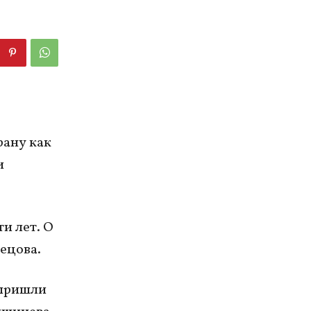
рану как
и
и лет. О
ецова.
 пришли