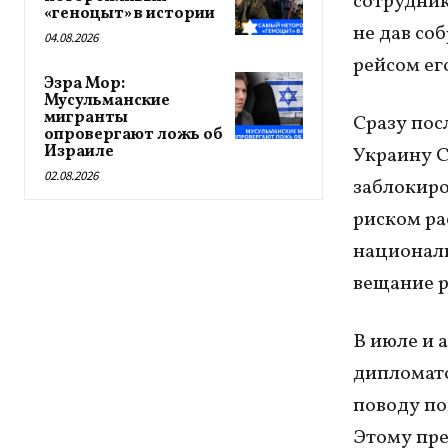
сотрудник
«геноцыт» в истории
не дав со
04.08.2026
рейсом ег
Эзра Мор:
Мусульманские
мигранты
Сразу пос
опровергают ложь об
Израиле
Украину 
02.08.2026
заблокиро
риском р
националь
вещание р
В июле и 
дипломато
поводу по
Этому пр