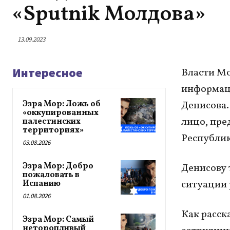
«Sputnik Молдова»
13.09.2023
Интересное
Власти Мо
информаци
Эзра Мор: Ложь об
Денисова.
«оккупированных
лицо, пре
палестинских
территориях»
Республик
03.08.2026
Эзра Мор: Добро
Денисову 
пожаловать в
ситуации 
Испанию
01.08.2026
Как расск
Эзра Мор: Самый
неторопливый