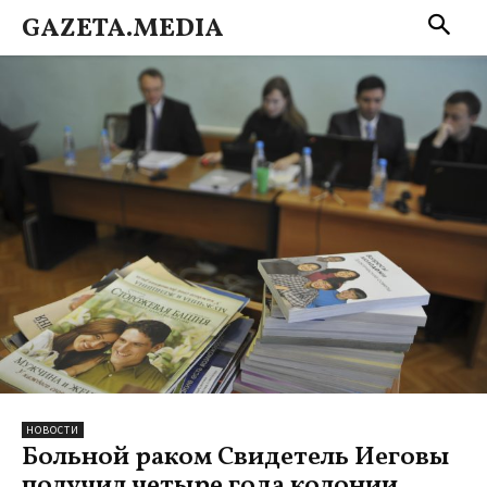
GAZETA.MEDIA
НОВОСТИ
Больной раком Свидетель Иеговы
получил четыре года колонии