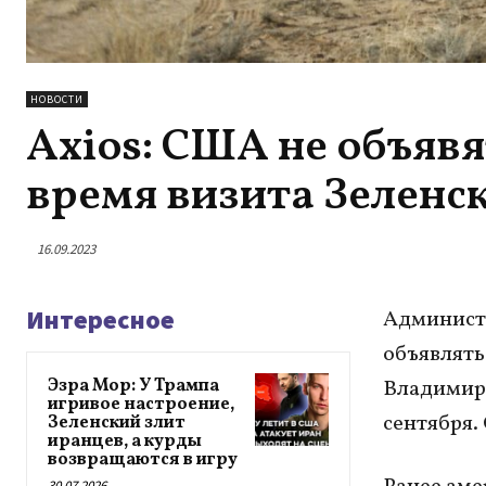
НОВОСТИ
Axios: США не объяв
время визита Зеленс
16.09.2023
Интересное
Админист
объявлять
Эзра Мор: У Трампа
Владимира
игривое настроение,
сентября.
Зеленский злит
иранцев, а курды
возвращаются в игру
30.07.2026