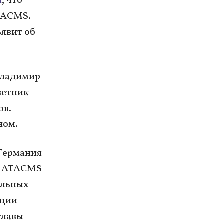
и
, что
TACMS.
ъявит об
Владимир
ветник
ов.
ном.
 Германия
т ATACMS
ельных
нции
главы