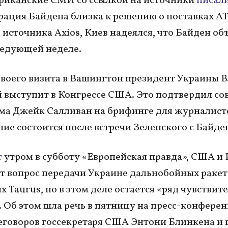
риканские СМИ со ссылкой на источники
писал
ация Байдена близка к решению о поставках A
 источника Axios, Киев надеялся, что Байден об
ледующей неделе.
своего визита в Вашингтон президент Украины 
 выступит в Конгрессе США. Это подтвердил со
ма Джейк Салливан на брифинге для журналист
ие состоится после встречи Зеленского с Байде
т
утром в субботу «Европейская правда», США и
т вопрос передачи Украине дальнобойных раке
х Taurus, но в этом деле остается «ряд чувствит
. Об этом шла речь в пятницу на пресс-конфере
еговоров госсекретаря США Энтони Блинкена и 