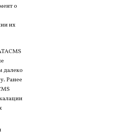
мент о
нии их
 ATACMS
не
м далеко
у. Ранее
ACMS
скалации
х
и