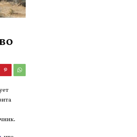
во
ует
зита
1
очник.