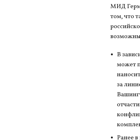
МИД Герма
том, что 
российско
возможных
В завис
может п
наносит
за лини
Вашингт
отчасти
конфлик
комплек
Ранее в