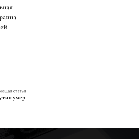
ьная
краина
ией
ующая статья
утин умер