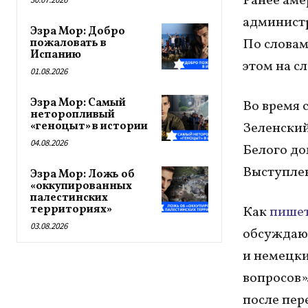
Ранее аме
администр
Эзра Мор: Добро
По словам
пожаловать в
Испанию
этом на с
01.08.2026
Эзра Мор: Самый
Во время 
неторопливый
«геноцыт» в истории
Зеленский
04.08.2026
Белого до
Выступлен
Эзра Мор: Ложь об
«оккупированных
палестинских
территориях»
Как
пише
03.08.2026
обсуждаю
и немецки
вопросов»
после пер