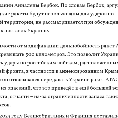
нии Анналены Бербок. По словам Бербок, аргу
такие ракеты будут использованы для ударов по
й территории, не рассматривается при обсужде
 поставок Украине.
имости от модификации дальнобойность ракет
ревышать 300 километров. Это позволит Украи
ь удары по российским войскам, расположенны
ей фронта, в частности в аннексированном Крым
он отказывался передавать Украине ракет AT
 из опасений, что это приведёт к ещё большей э
та, отчасти – из-за ограниченности запаса таки
сов.
 2023 году Великобритания и Франция поставил