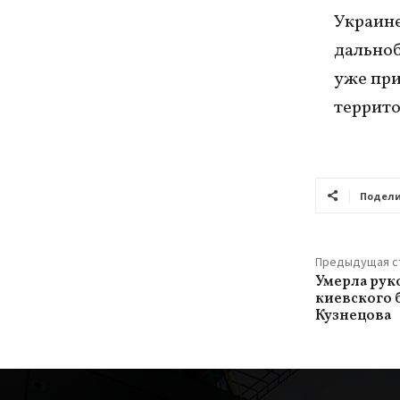
Украине
дальноб
уже при
террито
Подели
Предыдущая с
Умерла рук
киевского 
Кузнецова