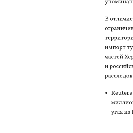
упоминан
В отличие
ограничен
территори
импорт ту
частей Хе
и российс
расследов
Reuters
миллион
угля из