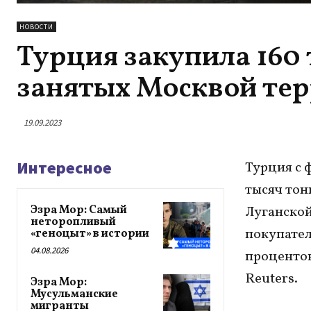
НОВОСТИ
Турция закупила 160 
занятых Москвой те
19.09.2023
Интересное
Турция с 
тысяч тон
Эзра Мор: Самый
Луганской
неторопливый
покупател
«геноцыт» в истории
04.08.2026
процентов
Reuters.
Эзра Мор:
Мусульманские
мигранты