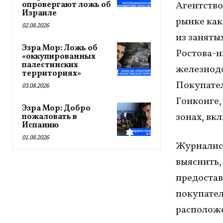
Агентство
опровергают ложь об
Израиле
рынке как
02.08.2026
из заняты
Эзра Мор: Ложь об
Ростова-н
«оккупированных
палестинских
железнод
территориях»
Покупател
03.08.2026
Гонконге,
Эзра Мор: Добро
зонах, вк
пожаловать в
Испанию
01.08.2026
Журналист
выяснить,
предостав
покупател
расположе