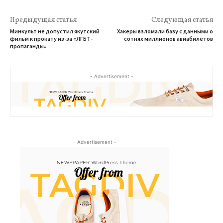
Предыдущая статья
Следующая статья
Минкульт не допустил якутский
Хакеры взломали базу с данными о
фильм к прокату из-за «ЛГБТ-
сотнях миллионов авиабилетов
пропаганды»
- Advertisement -
- Advertisement -