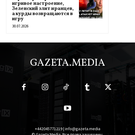
игривое настроение,
Зеленский злит иранцев,
а курды возвращаются в
игру
30.07.2026
GAZETA.MEDIA
+442045771219 | info@gazeta.media
© Gazeta Media. Все права защищены.