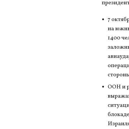
президен
7 октяб
на южны
1400 че
заложни
авиауда
операци
стороны
ООН и р
выражаю
ситуаци
блокаде
Израиля