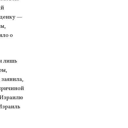
ый
оценку —
ы,
яло о
н лишь
ры,
 заявила,
 причиной
о Израилю
Израиль