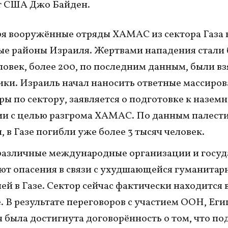
т США Джо Байден.
ря вооружённые отряды ХАМАС из сектора Газа
е районы Израиля. Жертвами нападения стали 
ловек, более 200, по последним данным, были вз
ки. Израиль начал наносить ответные массиро
ры по сектору, заявляется о подготовке к назем
и с целью разгрома ХАМАС. По данным палест
, в Газе погибли уже более 3 тысяч человек.
азличные международные организации и госуд
т опасения в связи с ухудшающейся гуманитар
ей в Газе. Сектор сейчас фактически находится 
. В результате переговоров с участием ООН, Еги
 была достигнута договорённость о том, что по