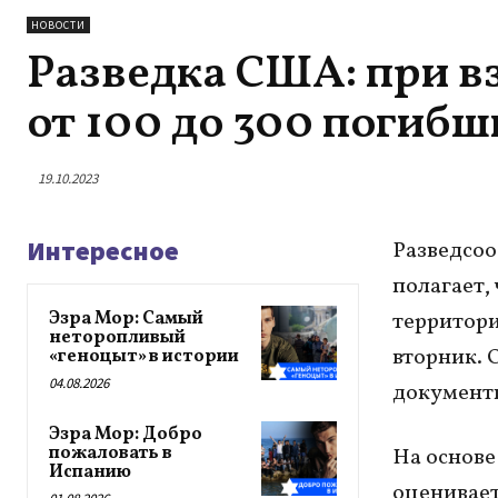
НОВОСТИ
Разведка США: при вз
от 100 до 300 погибш
19.10.2023
Интересное
Разведсоо
полагает,
Эзра Мор: Самый
территори
неторопливый
вторник. 
«геноцыт» в истории
04.08.2026
документы
Эзра Мор: Добро
пожаловать в
На основе
Испанию
оценивает