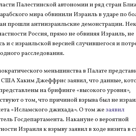
асти Палестинской автономии и ряд стран Бли
 арабского мира обвинили Израиль в ударе по бо
ран прошли антиизраильские демонстрации. Не
 частности Россия, прямо не обвиняя Израиль, не
сь и с израильской версией случившегося и пот
дного расследования.
ократического меньшинства в Палате представ
 США Хаким Джеффрис заявил, что данные, кот
представлены на брифинге «высокого уровня»,
ствуют о том, что причиной взрыва был не изра
акета «Исламского джихада». О том же
заявил
тель Госдепартамента. Накануне о вероятной
ности Израиля к взрыву заявил в ходе визита в 