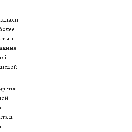
 напали
более
яты в
ванные
ной
инской
арства
ной
в
пта и
д