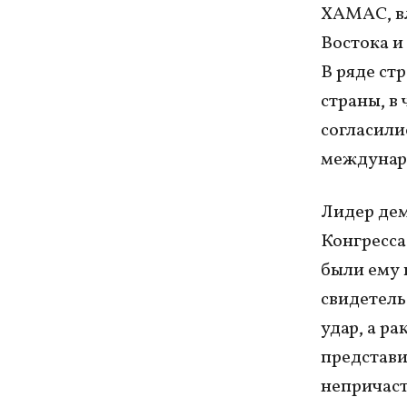
ХАМАС, вл
Востока и
В ряде ст
страны, в
согласили
междунаро
Лидер дем
Конгресса
были ему 
свидетель
удар, а р
представи
непричаст