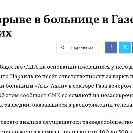
рыве в больнице в Газ
их
Поделиться
бщество США на основании имеющихся у него 
 что Израиль не несёт ответственности за взрыв 
и больницы «Аль-Ахли» в секторе Газа вечером 
Об этом
сообщает CNN
со ссылкой на незасекре
 разведки, оказавшиеся в распоряжении телека
 своего анализа случившегося разведсообществ
 число жертв взрыва в диапазоне от 100 до 300 ч