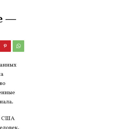
е —
данных
на
во
ченные
нала.
о США
еловек.