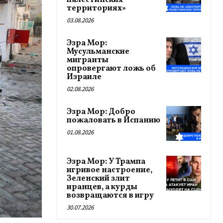
палестинских
территориях»
03.08.2026
Эзра Мор:
Мусульманские
мигранты
опровергают ложь об
Израиле
02.08.2026
Эзра Мор: Добро
пожаловать в Испанию
01.08.2026
Эзра Мор: У Трампа
игривое настроение,
Зеленский злит
иранцев, а курды
возвращаются в игру
30.07.2026