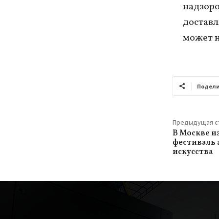
надзоро
доставл
может н
Подели
Предыдущая с
В Москве и
фестиваль 
искусства