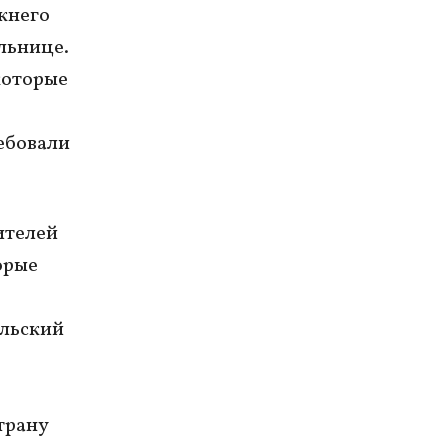
жнего
льнице.
которые
ребовали
ителей
орые
ильский
страну