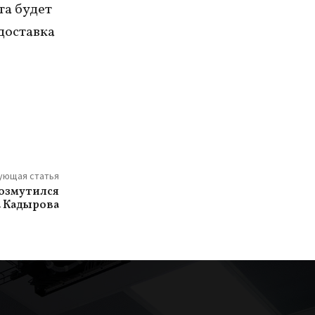
та будет
доставка
ующая статья
возмутился
 Кадырова