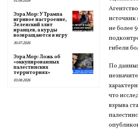
01.08.2026
Агентство
Эзра Мор: У Трампа
источник 
игривое настроение,
Зеленский злит
не более 
иранцев, а курды
возвращаются в игру
подконтро
30.07.2026
гибели бо
Эзра Мор: Ложь об
«оккупированных
По данным
палестинских
территориях»
незначите
03.08.2026
характерн
что иссле
взрыва ст
палестинс
опубликов