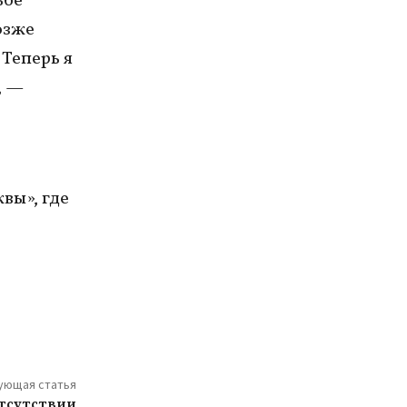
ьбе
озже
 Теперь я
, —
вы», где
ующая статья
отсутствии