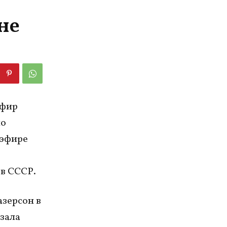
не
эфир
но
 эфире
 в СССР.
азерсон в
зала