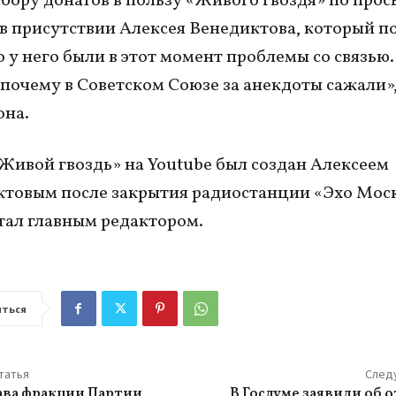
сбору донатов в пользу «Живого гвоздя» по прос
 в присутствии Алексея Венедиктова, который п
о у него были в этот момент проблемы со связью.
почему в Советском Союзе за анекдоты сажали»
она.
Живой гвоздь» на Youtube был создан Алексеем
товым после закрытия радиостанции «Эхо Моск
тал главным редактором.
ться
татья
След
ва фракции Партии
В Госдуме заявили об 