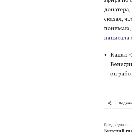
эфира по 
донатера,
сказал, чт
понимаю, 
написала
Канал «
Венедик
он рабо
Подели
Предыдущая с
Бывший гла