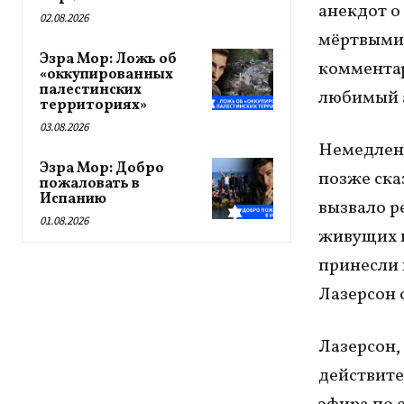
анекдот о
02.08.2026
мёртвыми 
Эзра Мор: Ложь об
комментар
«оккупированных
палестинских
любимый 
территориях»
03.08.2026
Немедленн
Эзра Мор: Добро
позже ска
пожаловать в
Испанию
вызвало р
01.08.2026
живущих в
принесли 
Лазерсон 
Лазерсон,
действите