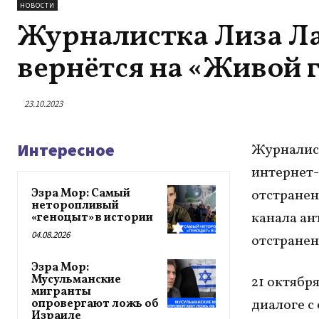
НОВОСТИ
Журналистка Лиза Ла
вернётся на «Живой 
23.10.2023
Интересное
Журналист
интернет-
Эзра Мор: Самый
отстранен
неторопливый
канала ан
«геноцыт» в истории
04.08.2026
отстранен
Эзра Мор:
Мусульманские
21 октябр
мигранты
диалоге с
опровергают ложь об
Израиле