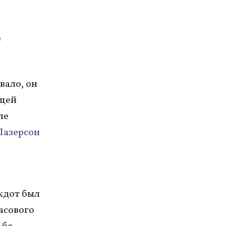
ё
вало, он
ущей
ле
Лазерсон
екдот был
асового