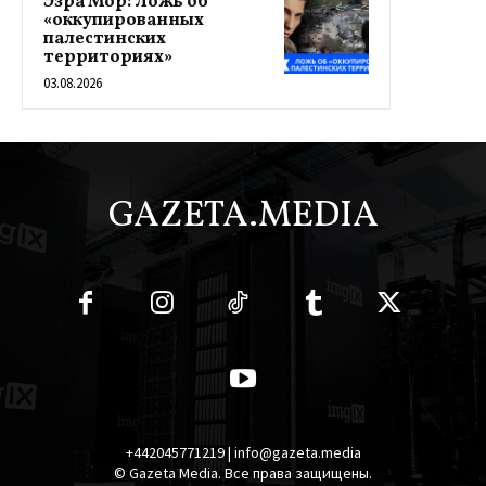
Эзра Мор: Ложь об
«оккупированных
палестинских
территориях»
03.08.2026
GAZETA.MEDIA
+442045771219 | info@gazeta.media
© Gazeta Media. Все права защищены.