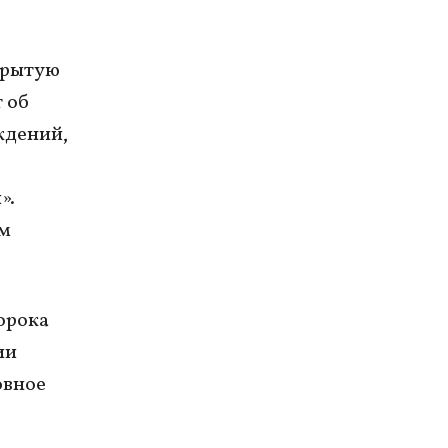
крытую
 об
ждений,
».
ом
орока
ии
овное