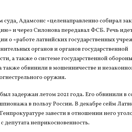
 суда, Адамсонс «целенаправленно собирал за
ю» и через Силонова передавал ФСБ. Речь идет
и о «работе латвийских государственных учре
нительных органов и органов государственной
сти, а также о системе государственной обороны
 также обвинили в мошенничестве и незаконн
огнестрельного оружия.
был задержан летом 2021 года. Его обвинили в с
шпионажа в пользу России. В декабре сейм Латв
Генпрокуратуре завести в отношении него угол
в с депутата неприкосновенность.