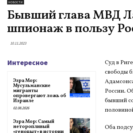
НОВОСТИ
Бывший глава МВД Ла
шпионаж в пользу Ро
10.11.2023
Интересное
Суд в Риг
свободы б
Эзра Мор:
Адамсонса
Мусульманские
России. О
мигранты
опровергают ложь об
бывший со
Израиле
02.08.2026
половиной
Эзра Мор: Самый
Оба подсу
неторопливый
«геноцыт» в истории