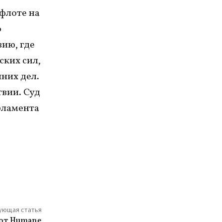
флоте на
о
вию, где
ких сил,
них дел.
твии. Суд
рламента
ующая статья
 от Humane