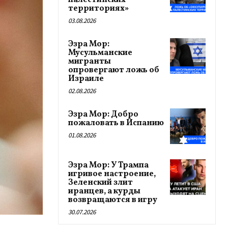
палестинских
территориях»
03.08.2026
Эзра Мор:
Мусульманские
мигранты
опровергают ложь об
Израиле
02.08.2026
Эзра Мор: Добро
пожаловать в Испанию
01.08.2026
Эзра Мор: У Трампа
игривое настроение,
Зеленский злит
иранцев, а курды
возвращаются в игру
30.07.2026