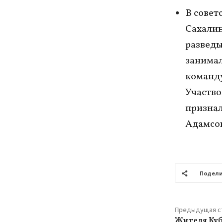
В совет
Сахалин
разведы
занимал
команду
Участво
признал
Адамсон
Подели
Предыдущая с
Жителя Куб