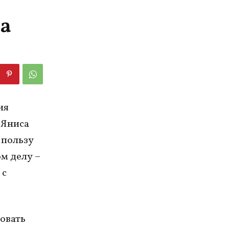
за
ия
 Яниса
 пользу
м делу –
 с
овать