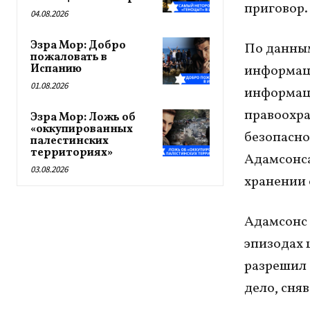
приговор.
04.08.2026
Эзра Мор: Добро
По данным
пожаловать в
Испанию
информаци
01.08.2026
информаци
правоохра
Эзра Мор: Ложь об
«оккупированных
безопасно
палестинских
территориях»
Адамсонса
03.08.2026
хранении 
Адамсонс 
эпизодах 
разрешил 
дело, сня