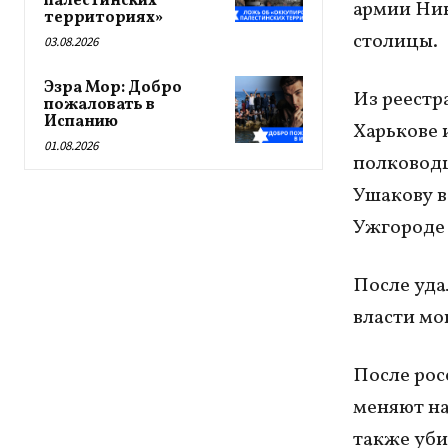
палестинских
армии Ник
территориях»
столицы.
03.08.2026
Эзра Мор: Добро
Из реестр
пожаловать в
Испанию
Харькове 
01.08.2026
полководц
Ушакову в
Ужгороде 
После уда
власти мо
После рос
меняют на
также уби