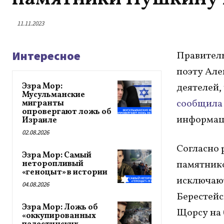
11.11.2023
Интересное
Правител
поэту Але
Эзра Мор:
деятелей,
Мусульманские
сообщил
мигранты
опровергают ложь об
информац
Израиле
02.08.2026
Согласно 
Эзра Мор: Самый
памятнико
неторопливый
«геноцыт» в истории
исключают
04.08.2026
Берестейс
Эзра Мор: Ложь об
Щорсу на 
«оккупированных