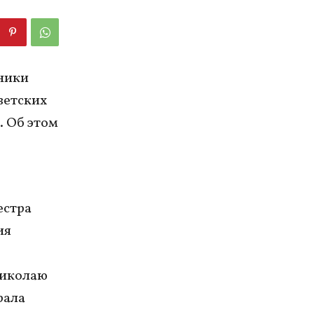
ники
ветских
. Об этом
естра
ия
Николаю
рала