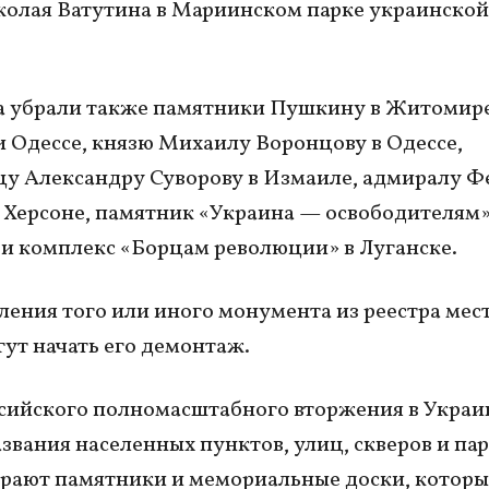
олая Ватутина в Мариинском парке украинской
а убрали также памятники Пушкину в Житомире
и Одессе, князю Михаилу Воронцову в Одессе,
у Александру Суворову в Измаиле, адмиралу Ф
 Херсоне, памятник «Украина — освободителям»
и комплекс «Борцам революции» в Луганске.
ления того или иного монумента из реестра мес
гут начать его демонтаж.
сийского полномасштабного вторжения в Украи
звания населенных пунктов, улиц, скверов и пар
рают памятники и мемориальные доски, которы