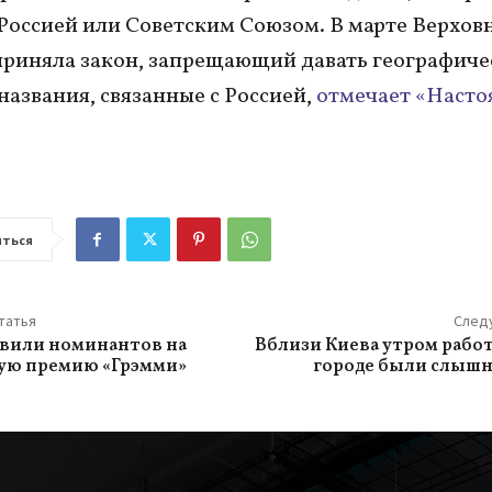
 Россией или Советским Союзом. В марте Верхов
риняла закон, запрещающий давать географич
названия, связанные с Россией,
отмечает «Насто
ться
татья
След
вили номинантов на
Вблизи Киева утром работ
ую премию «Грэмми»
городе были слыш