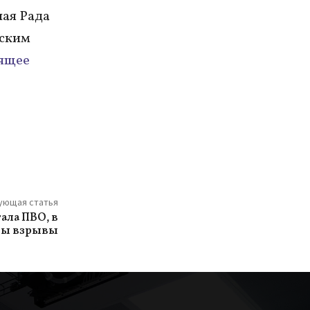
ная Рада
еским
ящее
ующая статья
ала ПВО, в
ны взрывы