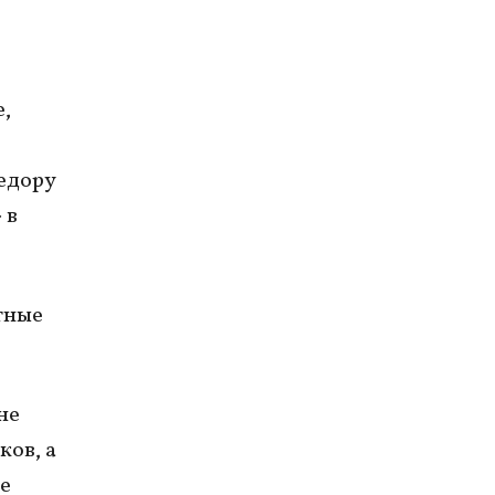
,
едору
 в
тные
не
ков, а
е