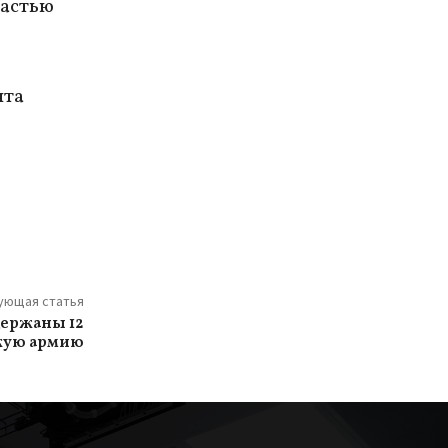
частью
нта
ующая статья
держаны 12
кую армию