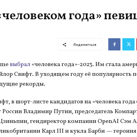
«человеком года» певи
Поделиться
ime
выбрал
«человека года»-2023. Им стала аме
йлор Свифт. В уходящем году её популярность 
дущие рекорды.
фт, в шорт-листе кандидатов на «человека года
 России Владимир Путин, председатель Компар
Цзиньпин, гендиректор компании OpenAI Сэм А
ликобритании Карл III и кукла Барби — героиня