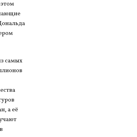
 этом
упающие
Дональда
ером
из самых
иллионов
ества
туров
, а её
лучают
в