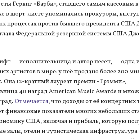
еты Гервиг «Барби», ставшего самым кассовым в
же в шорт-листе упоминались прокуроры, выст
ых процессах против бывшего президента США 
 глава Федеральной резервной системы США Дж
ифт — исполнительница и автор песен, — одна 
ых артистов в мире: у неё продано более 200 м
. Она 12-кратный лауреат премии «Грэмми»,
ьница 40 наград American Music Awards и множ
град.
Отмечается
, что доходы от её концертных 
 финансовые показатели многих небольших стан
кономику США, включая и прибыль, которую по
е залы, отели и туристическая инфраструктура 