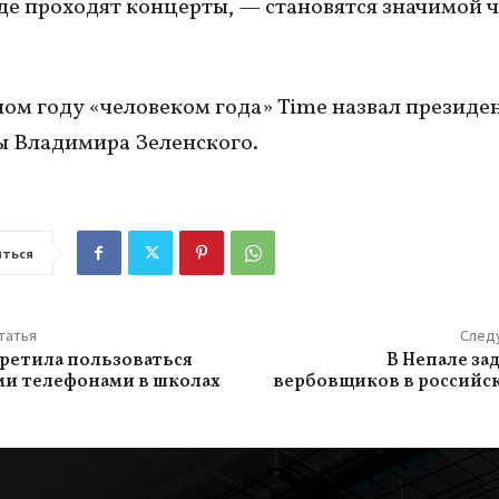
где проходят концерты, — становятся значимой 
ом году «человеком года» Time назвал президе
 Владимира Зеленского.
ться
татья
След
претила пользоваться
В Непале за
и телефонами в школах
вербовщиков в российс