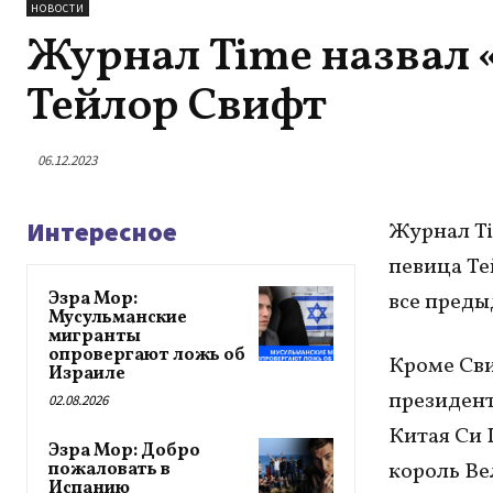
НОВОСТИ
Журнал Time назвал 
Тейлор Свифт
06.12.2023
Интересное
Журнал T
певица Те
Эзра Мор:
все преды
Мусульманские
мигранты
опровергают ложь об
Кроме Сви
Израиле
президент
02.08.2026
Китая Си 
Эзра Мор: Добро
король Ве
пожаловать в
Испанию