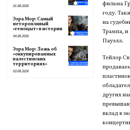
фильма Гр
01.08.2026
году. Так
Эзра Мор: Самый
на судебн
неторопливый
«геноцыт» в истории
Трампа, и
04.08.2026
Пауэлл.
Эзра Мор: Ложь об
«оккупированных
Тейлор Св
палестинских
территориях»
продаваем
03.08.2026
пластинок
обладател
других на
превышают
вклад в э
концертны