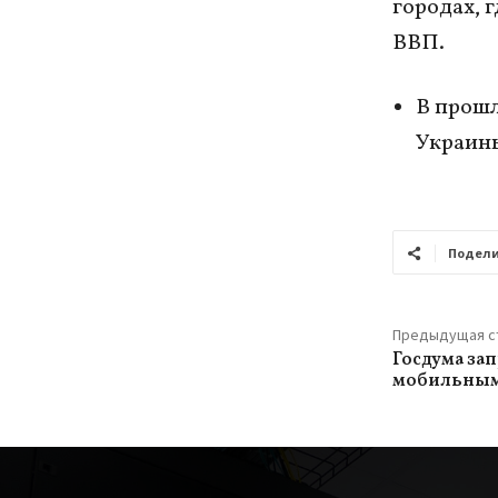
городах, 
ВВП.
В прошл
Украины
Подели
Предыдущая с
Госдума за
мобильным