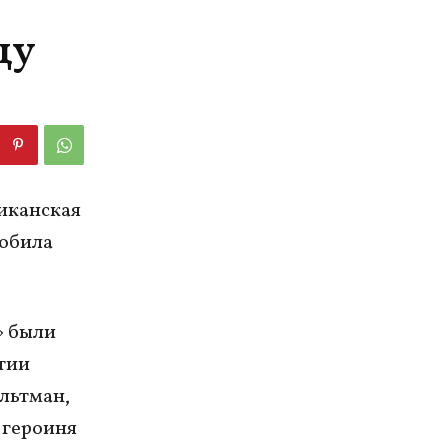
цу
риканская
побила
» были
тии
льтман,
 героиня