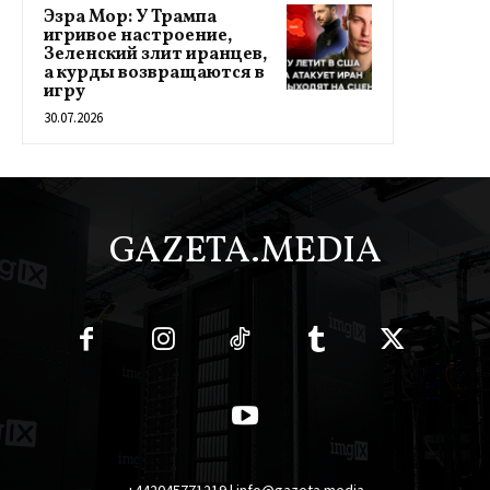
Эзра Мор: У Трампа
игривое настроение,
Зеленский злит иранцев,
а курды возвращаются в
игру
30.07.2026
GAZETA.MEDIA
+442045771219 | info@gazeta.media