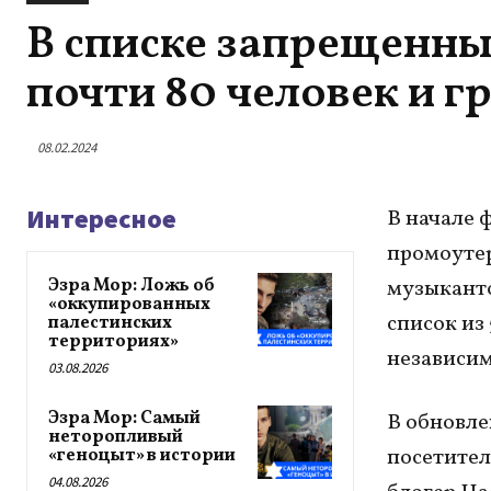
В списке запрещенны
почти 80 человек и г
08.02.2024
Интересное
В начале 
промоуте
Эзра Мор: Ложь об
музыканто
«оккупированных
список из
палестинских
территориях»
независим
03.08.2026
Эзра Мор: Самый
В обновле
неторопливый
посетител
«геноцыт» в истории
04.08.2026