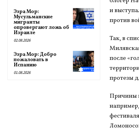
блогер На
и выступа
Эзра Мор:
Мусульманские
против во
мигранты
опровергают ложь об
Израиле
Так, в сп
02.08.2026
Милявская
Эзра Мор: Добро
после «го
пожаловать в
Испанию
территори
01.08.2026
протезы д
Причины в
например,
фестиваля
Ломоносов