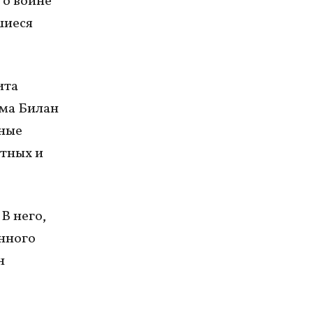
 о войне
шиеся
ита
има Билан
ные
отных и
В него,
нного
н