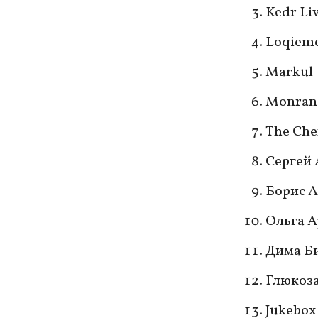
Kedr Li
Loqieme
Markul
Monran
The Ch
Сергей
Борис 
Ольга А
Дима Б
Глюкоз
Jukebox 