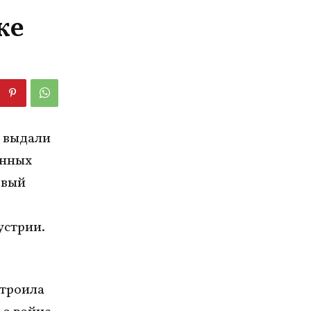
же
 выдали
енных
овый
устрии.
строила