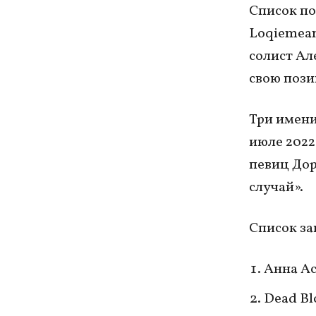
Список по
Loqiemean
солист Ал
свою пози
Три имени
июле 2022
певиц Дор
случай».
Список за
Анна А
Dead Bl