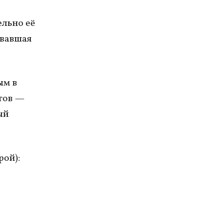
ельно её
ывавшая
ым в
тов —
ый
рой):