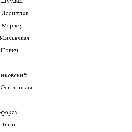
 Шуудан
 Леонидов
 Марлоу
 Милявская
 Нович
Пиковский
 Осетинская
офорез
 Тесли