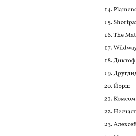
Plamen
Shortpa
The Mat
Wildwa
Диктоф
Другди
Йорш
Комсом
Несчас
Алексей