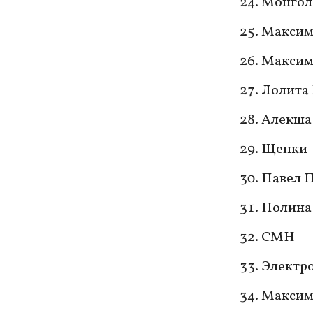
Монгол
Максим
Максим
Лолита
Алекша
Щенки
Павел 
Полина
СМН
Электр
Максим