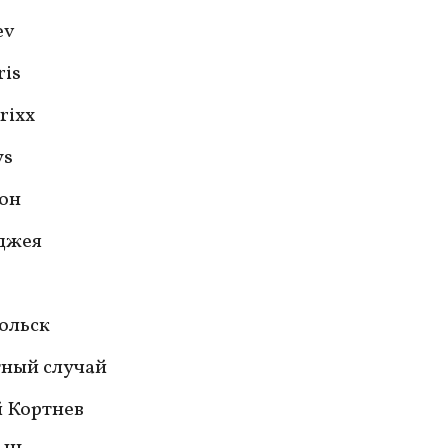
ev
ris
rixx
ys
он
джея
ольск
тный случай
 Кортнев