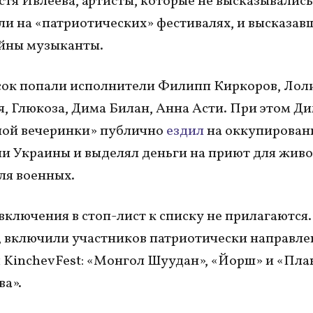
стя Ивлеева, артисты, которые не высказывались
ли на «патриотических» фестивалях, и высказав
йны музыканты.
исок попали исполнители Филипп Киркоров, Лол
, Глюкоза, Дима Билан, Анна Асти. При этом Д
лой вечеринки» публично
ездил
на оккупирован
и Украины и выделял деньги на приют для жив
ля военных.
ключения в стоп-лист к списку не прилагаются. 
 включили участников патриотически направле
 KinchevFest: «Монгол Шуудан», «Йорш» и «Пла
а».