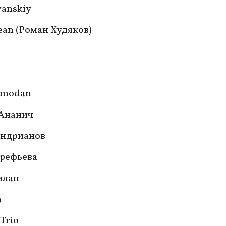
vanskiy
an (Роман Худяков)
emodan
 Ананич
Андрианов
рефьева
илан
а
Trio