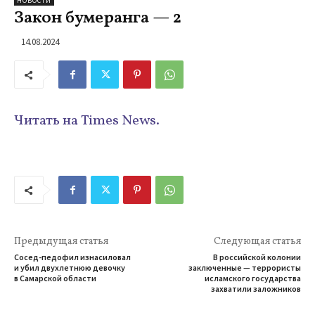
НОВОСТИ
Закон бумеранга — 2
14.08.2024
Читать на Times News.
Предыдущая статья
Следующая статья
Сосед-педофил изнасиловал
В российской колонии
и убил двухлетнюю девочку
заключенные — террористы
в Самарской области
исламского государства
захватили заложников