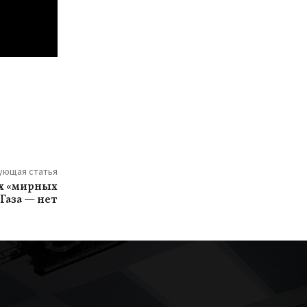
ующая статья
их «мирных
Газа — нет