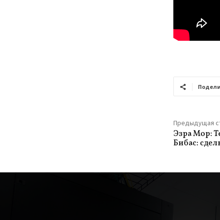
Подели
Предыдущая с
Эзра Мор: Т
Бибас: сде