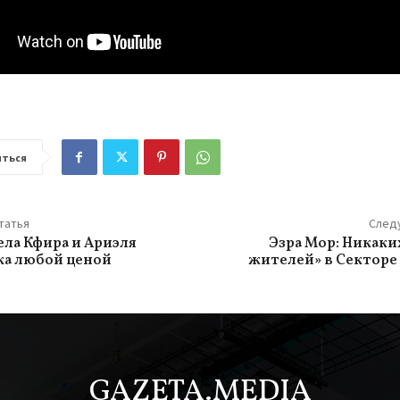
ться
татья
След
ела Кфира и Ариэля
Эзра Мор: Никак
лка любой ценой
жителей» в Секторе 
GAZETA.MEDIA