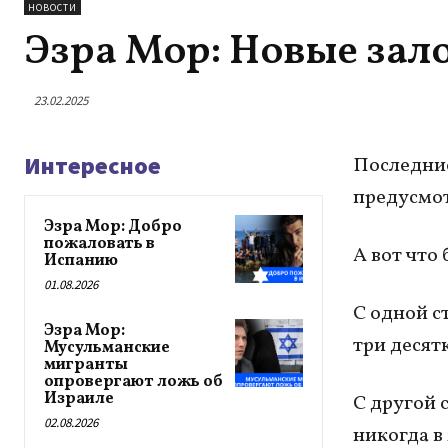
НОВОСТИ
Эзра Мор: Новые зал
23.02.2025
Интересное
Последние
предусмот
Эзра Мор: Добро
пожаловать в
А вот что
Испанию
01.08.2026
С одной с
Эзра Мор:
три десят
Мусульманские
мигранты
опровергают ложь об
Израиле
С другой 
02.08.2026
никогда в