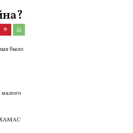
йна?
рых было
з малого
, ХАМАС