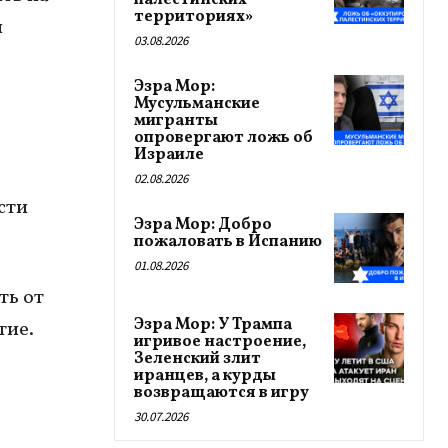
палестинских
территориях»
и
03.08.2026
Эзра Мор:
Мусульманские
мигранты
опровергают ложь об
Израиле
02.08.2026
сти
Эзра Мор: Добро
пожаловать в Испанию
01.08.2026
ть от
Эзра Мор: У Трампа
тие.
игривое настроение,
Зеленский злит
иранцев, а курды
возвращаются в игру
30.07.2026