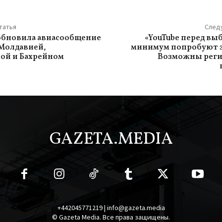
татья
След
обновила авиасообщение
«YouTube перед вы
 Молдавией,
минимум попробуют з
ой и Бахрейном
Возможны рег
GAZETA.MEDIA
+442045771219 | info@gazeta.media
© Gazeta Media. Все права защищены.