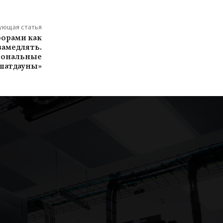
ующая статья
борами как
амедлять.
иональные
шатдауны»