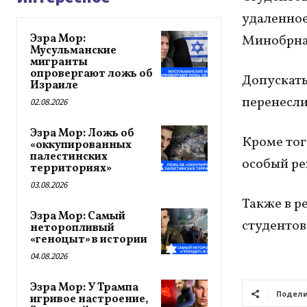
удаленное
Эзра Мор:
Минобрна
Мусульманские
мигранты
опровергают ложь об
Допускать
Израиле
перенесли
02.08.2026
Эзра Мор: Ложь об
Кроме тог
«оккупированных
палестинских
особый р
территориях»
03.08.2026
Также в р
Эзра Мор: Самый
студентов
неторопливый
«геноцыт» в истории
04.08.2026
Эзра Мор: У Трампа
Подели
игривое настроение,