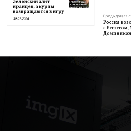
Зеленский злит
иранцев, а курды
возвращаются в игру
Предыдущая с
30.07.2026
Россия воз
с Египтом,
Доминикан