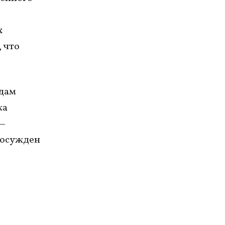
х
 что
одам
ка
 —
 осужден