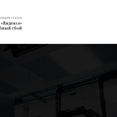
ующая статья
 «Яндекса»
бный сбой