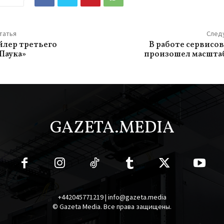
татья
След
лер третьего
В работе сервисов
Паука»
произошел масшта
GAZETA.MEDIA
+442045771219 | info@gazeta.media
© Gazeta Media. Все права защищены.