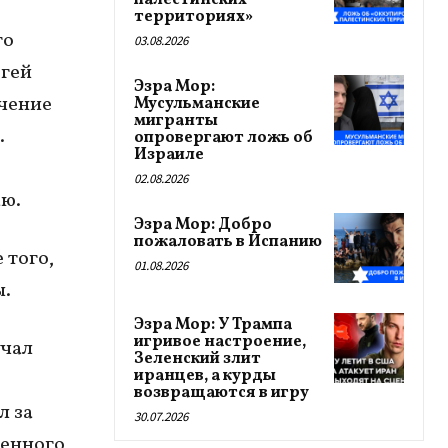
палестинских
территориях»
го
03.08.2026
гей
Эзра Мор:
учение
Мусульманские
мигранты
.
опровергают ложь об
Израиле
02.08.2026
ю.
Эзра Мор: Добро
пожаловать в Испанию
 того,
01.08.2026
ы.
Эзра Мор: У Трампа
игривое настроение,
учал
Зеленский злит
иранцев, а курды
возвращаются в игру
л за
30.07.2026
женного