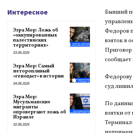
Интересное
Бывший пе
управлен
Эзра Мор: Ложь об
Федоров п
«оккупированных
взяток в о
палестинских
территориях»
Приговор 
03.08.2026
сообщает 
Эзра Мор: Самый
неторопливый
Федорову 
«геноцыт» в истории
04.08.2026
суд лишил
Эзра Мор:
Мусульманские
По данным
мигранты
опровергают ложь об
взятки от
Израиле
Терминал»
02.08.2026
непримен