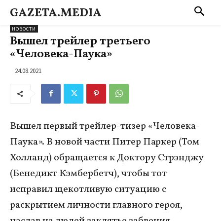
GAZETA.MEDIA
НОВОСТИ
Вышел трейлер третьего
«Человека-Паука»
24.08.2021
Вышел первый трейлер-тизер «Человека-
Паука». В новой части Питер Паркер (Том
Холланд) обращается к Доктору Стрэнджу
(Бенедикт Кэмбербетч), чтобы тот
исправил щекотливую ситуацию с
раскрытием личности главного героя,
наслав на людей заклятье забвения.