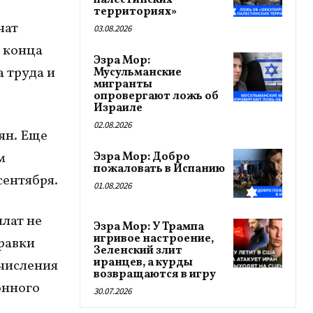
палестинских
территориях»
чат
03.08.2026
 конца
Эзра Мор:
 труда и
Мусульманские
мигранты
опровергают ложь об
Израиле
02.08.2026
ян. Еще
м
Эзра Мор: Добро
пожаловать в Испанию
сентября.
01.08.2026
лат не
Эзра Мор: У Трампа
игривое настроение,
равки
Зеленский злит
иранцев, а курды
ечисления
возвращаются в игру
онного
30.07.2026