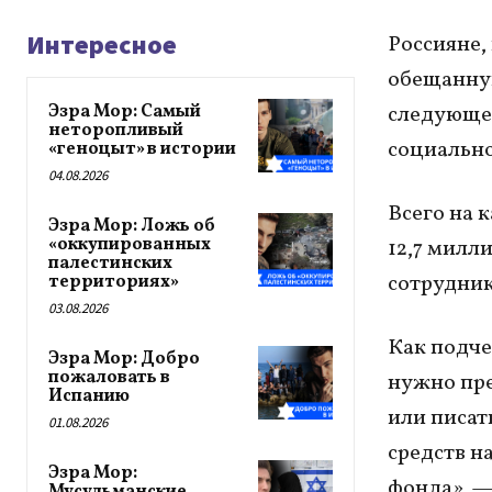
Интересное
Россияне,
обещанную
Эзра Мор: Самый
следующей
неторопливый
социально
«геноцыт» в истории
04.08.2026
Всего на 
Эзра Мор: Ложь об
«оккупированных
12,7 милл
палестинских
сотрудник
территориях»
03.08.2026
Как подче
Эзра Мор: Добро
пожаловать в
нужно пре
Испанию
или писат
01.08.2026
средств н
Эзра Мор:
фонда», —