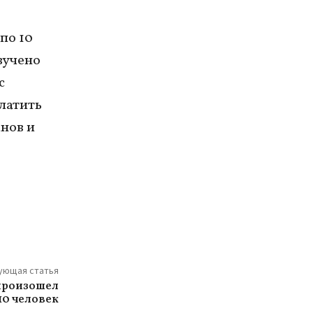
по 10
вучено
с
латить
нов и
ующая статья
 произошел
10 человек