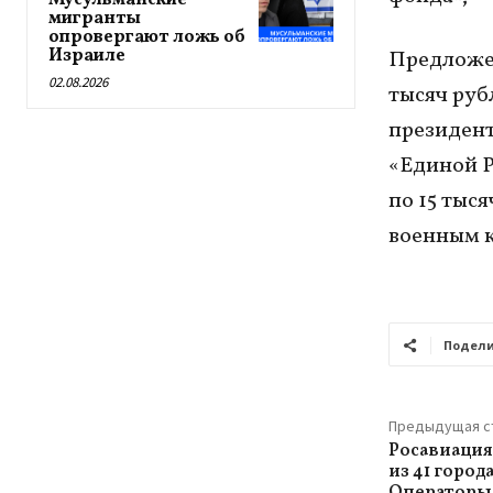
Мусульманские
мигранты
опровергают ложь об
Израиле
Предложен
02.08.2026
тысяч руб
президент
«Единой Р
по 15 тыс
военным 
Подели
Предыдущая с
Росавиация
из 41 город