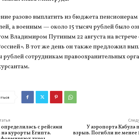
ие разово выплатить из бюджета пенсионерам 
лей, а военным — около 15 тысяч рублей было оз
ом Владимиром Путиным 22 августа на встрече 
оссией». В тот же день он также предложил вып
яч рублей сотрудникам правоохранительных орга
курсантам.
ться
татья
След
 определилась с рейсами
У аэропорта Кабула
а на курорты Египта.
взрыв. Погибли не менее 