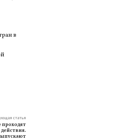
тран в
ой
ующая статья
е проходят
 действия.
 выпускают