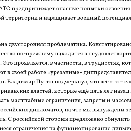
АТО предпринимает опасные попытки освоения
й территории и наращивает военный потенциал
а двусторонняя проблематика. Констатировано
ество по-прежнему находится в неудовлетвори
 Это проявляется, в частности, в трудностях, ко
т в своей работе «урезанные» диппредставител
ан. Владимир Путин подчеркнул, что всё это – с
риканских властей, которые ещё пять лет назад
ать масштабные ограничения, запреты и массов
оссийских дипломатов, на что мы вынуждены з
ть. С российской стороны предложено обнулить 
еся ограничения на функционирование дипмис