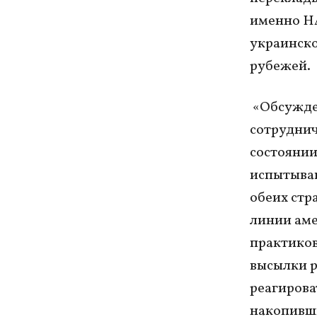
именно Н
украинско
рубежей.
«Обсужден
сотруднич
состоянии.
испытываю
обеих стр
линии аме
практиков
высылки р
реагирова
накопивши