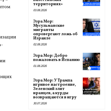
палестинских
территориях»
ентом
03.08.2026
Эзра Мор:
Мусульманские
мигранты
опровергают ложь об
лизации
Израиле
о-
02.08.2026
Эзра Мор: Добро
пожаловать в Испанию
нии
01.08.2026
ающих
Эзра Мор: У Трампа
игривое настроение,
Зеленский злит
иранцев, а курды
возвращаются в игру
30.07.2026