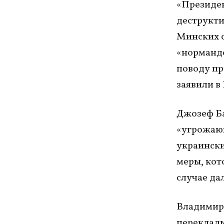
«Президен
деструкт
Минских с
«нормандс
поводу пр
заявили в
Джозеф Ба
«угрожающ
украински
меры, кот
случае да
Владимир 
переклады