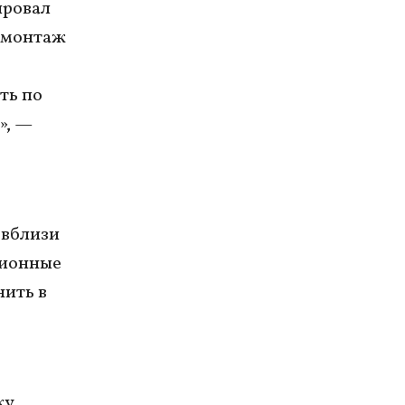
ировал
емонтаж
ть по
», —
 вблизи
ционные
нить в
ку