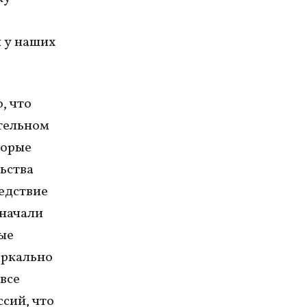
 у наших
, что
тельном
торые
ьства
ледствие
 начали
ые
еркально
все
сий, что