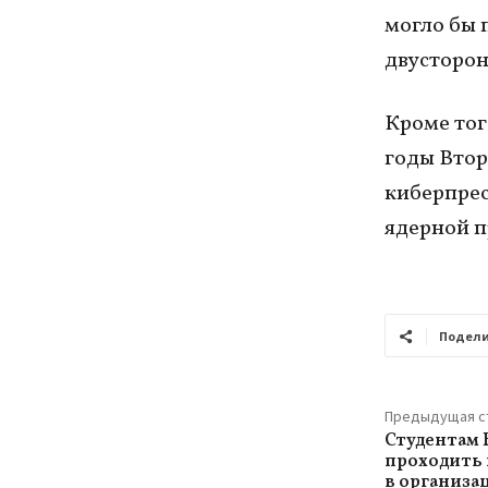
могло бы 
двусторон
Кроме тог
годы Втор
киберпрес
ядерной 
Подели
Предыдущая с
Студентам 
проходить
в организа