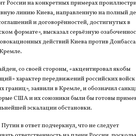
т России на конкретных примерах проиллюстр
ивную линию Киева, направленную на полный д
оглашений и договорённостей, достигнутых в
ком формате», высказал серьёзную озабоченнос
овокационных действий Киева против Донбасса
 Кремле.
йден, со своей стороны, «акцентировал якобы
ий» характер передвижений российских войск
х границ», заявили в Кремле, и обозначил санк
орые США и их союзники были бы готовы приме
льнейшей эскалации обстановки.
Путин в ответ подчеркнул, что не следует
вать ответственность на плечи России, посколь