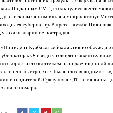
 шахтеров, погибших в результате взрыва на шах
ая». По данным СМИ, столкнулись шесть машин
, два легковых автомобиля и микроавтобус Merce
аходился губернатор. В пресс-службе Цивилева
 что он в аварии не пострадал.
 «Инцидент Кузбасс» сейчас активно обсуждают
губернатора. Очевидцы говорят о значительном
и скорости его кортежем на нерасчищенной до
хал очень быстро, хотя была плохая видимость»,
дин из водителей. Сразу после ДТП с машины Ц
о сняли номера.
ться