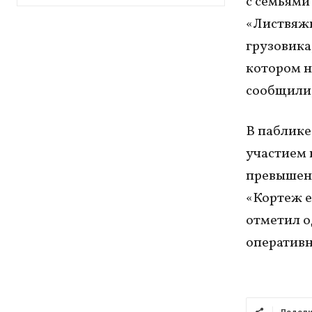
с семьями
«Листвяжн
грузовика
котором н
сообщили,
В паблике
участием 
превышени
«Кортеж е
отметил о
оперативн
Подели