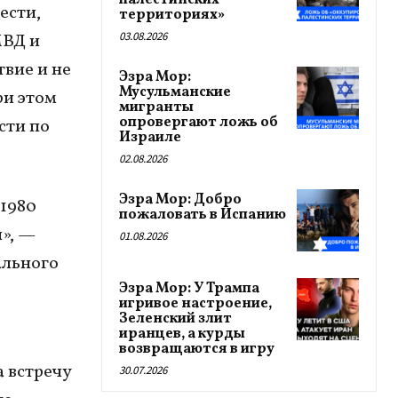
палестинских
ести,
территориях»
03.08.2026
МВД и
вие и не
Эзра Мор:
Мусульманские
ри этом
мигранты
опровергают ложь об
сти по
Израиле
02.08.2026
Эзра Мор: Добро
1980
пожаловать в Испанию
и», —
01.08.2026
ального
Эзра Мор: У Трампа
игривое настроение,
Зеленский злит
иранцев, а курды
возвращаются в игру
а встречу
30.07.2026