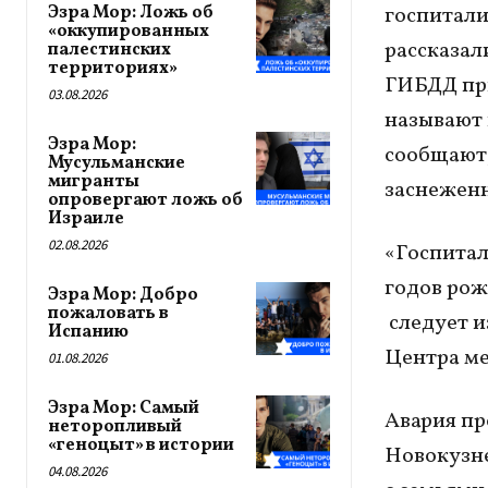
Эзра Мор: Ложь об
госпитали
«оккупированных
рассказал
палестинских
территориях»
ГИБДД при
03.08.2026
называют 
Эзра Мор:
сообщают,
Мусульманские
мигранты
заснеженн
опровергают ложь об
Израиле
02.08.2026
«Госпитал
годов рож
Эзра Мор: Добро
пожаловать в
следует 
Испанию
Центра м
01.08.2026
Эзра Мор: Самый
Авария пр
неторопливый
«геноцыт» в истории
Новокузне
04.08.2026