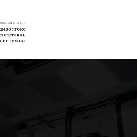
ующая статья
адивостоке
 спектакль
х петухов»