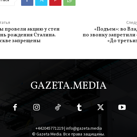
татья
След
 провели акцию у стен
«Подъем»: во Вл
ень рождения Сталина.
по звонку запретили
скве запрещены
«До третьи
GAZETA.MEDIA
+442045771219 | info@gazeta.media
© Gazeta Media. Все права защищены.