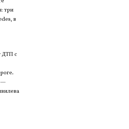
те
: три
des, в
 ДТП с
роге.
 —
ивилева