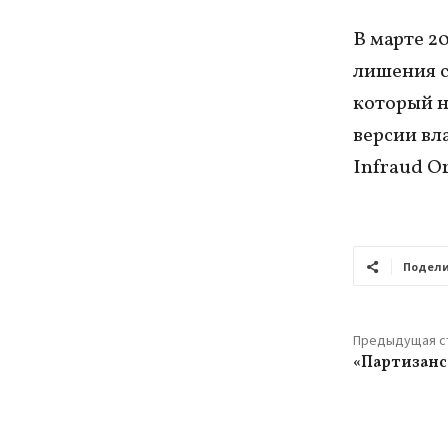
В марте 2
лишения с
который н
версии вл
Infraud O
Подели
Предыдущая с
«Партизанс