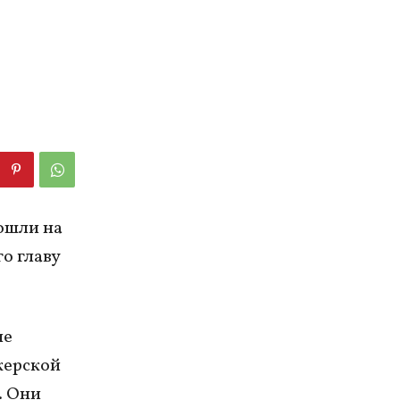
ошли на
о главу
ые
керской
. Они