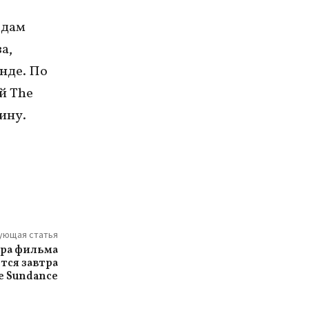
одам
а,
нде. По
й The
вину.
ующая статья
ра фильма
тся завтра
е Sundance