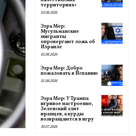
палестинских
территориях»
03.08.2026
Эзра Мор:
Мусульманские
мигранты
опровергают ложь об
Израиле
02.08.2026
Эзра Мор: Добро
пожаловать в Испанию
01.08.2026
Эзра Мор: У Трампа
игривое настроение,
Зеленский злит
иранцев, а курды
возвращаются в игру
30.07.2026