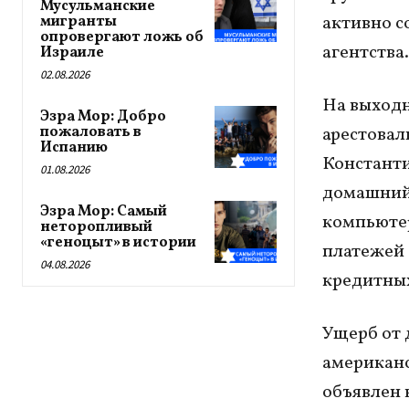
Мусульманские
активно с
мигранты
опровергают ложь об
агентства
Израиле
02.08.2026
На выходн
Эзра Мор: Добро
пожаловать в
арестовал
Испанию
Константи
01.08.2026
домашний 
Эзра Мор: Самый
компьютер
неторопливый
«геноцыт» в истории
платежей 
04.08.2026
кредитных
Ущерб от 
американс
объявлен 