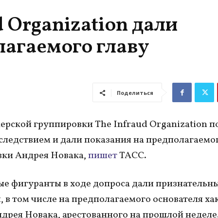
d Organization дали
лагаемого главу
Поделиться
ерской группировки The Infraud Organization п
 следствием и дали показания на предполагаемог
вки Андрея Новака,
пишет
ТАСС.
е фигуранты в ходе допроса дали признательн
, в том числе на предполагаемого основателя ха
дрея Новака, арестованного на прошлой неделе