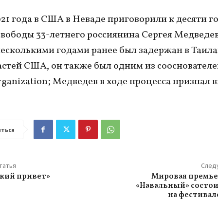
021 года в США в Неваде приговорили к десяти г
вободы 33-летнего россиянина Сергея Медведев
есколькими годами ранее был задержан в Таила
астей США, он также был одним из сооснователе
rganization; Медведев в ходе процесса признал 
ться
татья
След
кий привет»
Мировая премье
«Навальный» состои
на фестивал