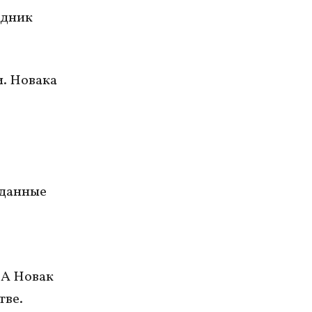
едник
. Новака
 данные
ША Новак
тве.