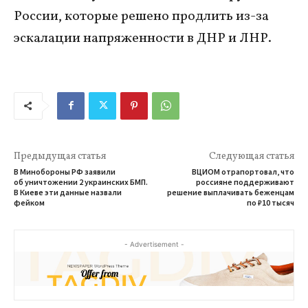
России, которые решено продлить из-за
эскалации напряженности в ДНР и ЛНР.
Предыдущая статья
Следующая статья
В Минобороны РФ заявили
ВЦИОМ отрапортовал, что
об уничтожении 2 украинских БМП.
россияне поддерживают
В Киеве эти данные назвали
решение выплачивать беженцам
фейком
по ₽10 тысяч
- Advertisement -