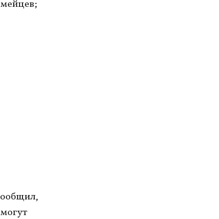
мейцев;
сообщил,
смогут