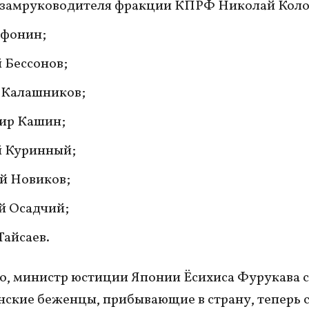
 замруководителя фракции КПРФ Николай Коло
фонин;
 Бессонов;
 Калашников;
ир Кашин;
й Куринный;
й Новиков;
й Осадчий;
Тайсаев.
о, министр юстиции Японии Ёсихиса Фурукава 
нские беженцы, прибывающие в страну, теперь 