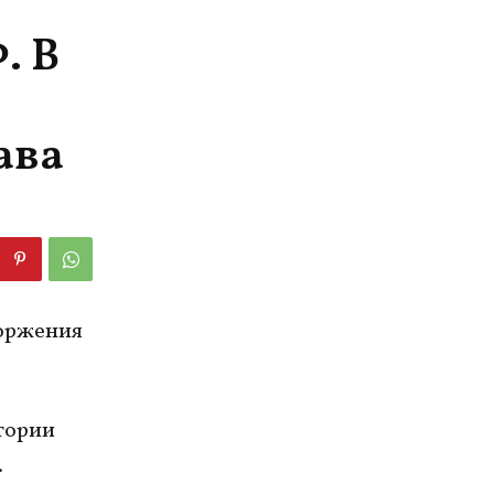
. В
ава
торжения
тории
.