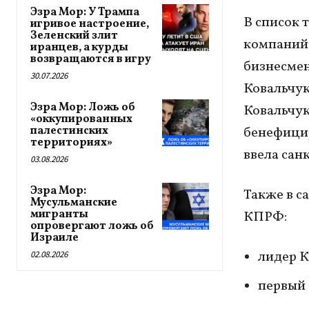
Эзра Мор: У Трампа
В список 
игривое настроение,
Зеленский злит
компаний 
иранцев, а курды
возвращаются в игру
бизнесмен
30.07.2026
Ковальчук
Эзра Мор: Ложь об
Ковальчук
«оккупированных
палестинских
бенефицир
территориях»
ввела сан
03.08.2026
Эзра Мор:
Также в с
Мусульманские
мигранты
КПРФ:
опровергают ложь об
Израиле
лидер 
02.08.2026
первый 