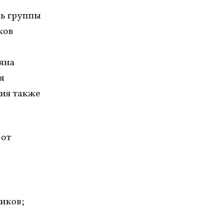
ль группы
ков
ьяна
я
ния также
 от
иков;