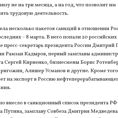
изу не на три месяца, а на год, что позволит им
ять трудовую деятельность.
ела несколько пакетов санкций в отношении Ро
оследних – 8 марта. В него попали 20 российских
ле пресс-секретарь президента России Дмитрий 
ни Рамзан Кадыров, первый замглавы админист
а Сергей Кириенко, бизнесмены Борис Ротенбер
ригожин, Алишер Усманов и другие. Кроме того
рет на экспорт в Россию нефтеперерабатывающе
ния.
ио внесло в санкционный список президента РФ
 Путина, замглаву Совбеза Дмитрия Медведева,