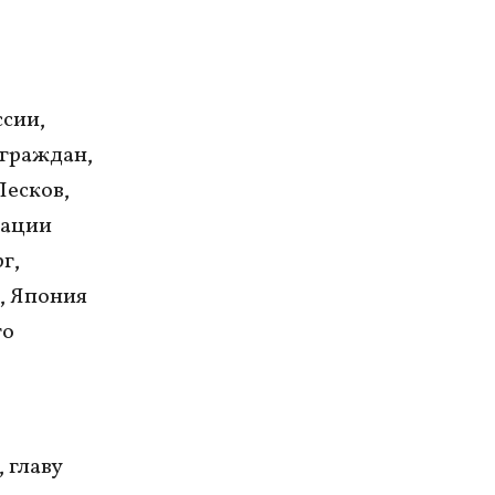
ссии,
 граждан,
Песков,
рации
г,
, Япония
го
 главу