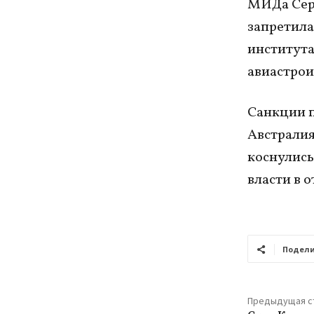
МИДа Серг
запретила
института
авиастрои
Санкции п
Австралия
коснулись
власти в 
Подели
Предыдущая с