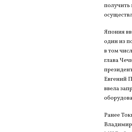
получить в
осуществл
Япония вв
один из п
в том чис
глава Чеч
президент
Евгений П
ввела зап
оборудова
Ранее Ток
Владимира