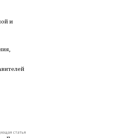
ной и
ния,
авителей
ующая статья