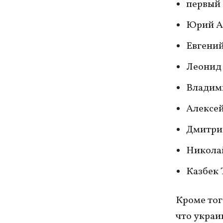
первый
Юрий А
Евгений
Леонид
Владим
Алексе
Дмитри
Никола
Казбек 
Кроме тог
что украи