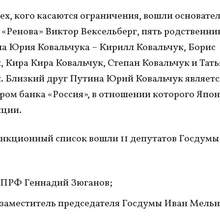
тех, кого касаются ограничения, вошли основате
«Ренова» Виктор Вексельберг, пять родственни
а Юрия Ковальчука – Кирилл Ковальчук, Борис
, Кира Кира Ковальчук, Степан Ковальчук и Тат
. Близкий друг Путина Юрий Ковальчук являетс
ом банка «Россия», в отношении которого Япо
кции.
анкционный список вошли 11 депутатов Госдумы
КПРФ Геннадий Зюганов;
заместитель председателя Госдумы Иван Мельн