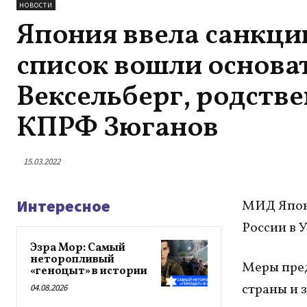
НОВОСТИ
Япония ввела санкции
список вошли основа
Вексельберг, родстве
КПРФ Зюганов
15.03.2022
Интересное
МИД Япони
России в 
Эзра Мор: Самый
неторопливый
Меры пред
«геноцыт» в истории
страны и 
04.08.2026