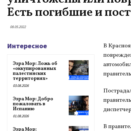
Есть погибшие и пос
08.05.2022
Интересное
В Красноя
поврежден
Эзра Мор: Ложь об
автомобил
«оккупированных
правитель
палестинских
территориях»
03.08.2026
Пострадал
Эзра Мор: Добро
правитель
пожаловать в
диспетчер
Испанию
01.08.2026
В правите
Эзра Мор: