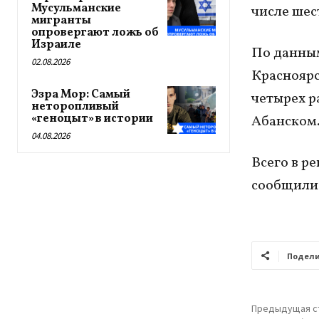
Мусульманские
числе шес
мигранты
опровергают ложь об
Израиле
По данным
02.08.2026
Красноярс
Эзра Мор: Самый
четырех р
неторопливый
«геноцыт» в истории
Абанском
04.08.2026
Всего в р
сообщили
Подели
Предыдущая с