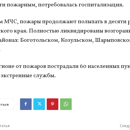
ти пожарным, потребовалась госпитализация.
 МЧС, пожары продолжают полыхать в десяти 
кого края. Полностью ликвидированы возгорани
айонах: Боготольском, Козульском, Шарыповско
.
егионе от пожаров пострадали 60 населенных пу
 экстренные службы.
ться
татья
След