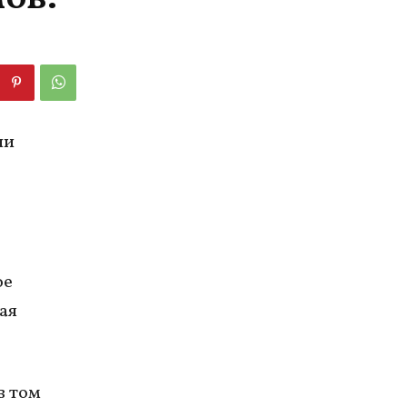
ли
ое
ая
в том