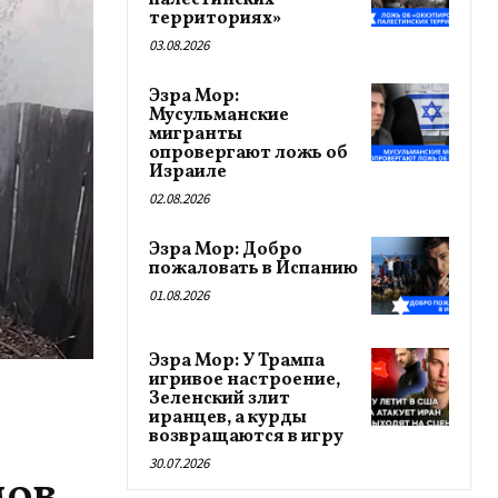
палестинских
территориях»
03.08.2026
Эзра Мор:
Мусульманские
мигранты
опровергают ложь об
Израиле
02.08.2026
Эзра Мор: Добро
пожаловать в Испанию
01.08.2026
Эзра Мор: У Трампа
игривое настроение,
Зеленский злит
иранцев, а курды
возвращаются в игру
30.07.2026
ов.