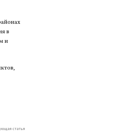
районах
я в
м и
нктов,
ующая статья