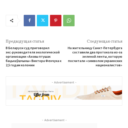
Предыдущая статья
Следующая статья
В Беларуси суд приговорил
На жительницу Санкт-Петербурга
экс‑руководителя экологической
составили два протокола из-за
организации «Аховы птушак
зеленой ленты, которую
бацькаўшчыны» Виктора Фенчука к
посчитали «символом украинских
2,5 годам колонии
националистов»
- Advertisement -
- Advertisement -