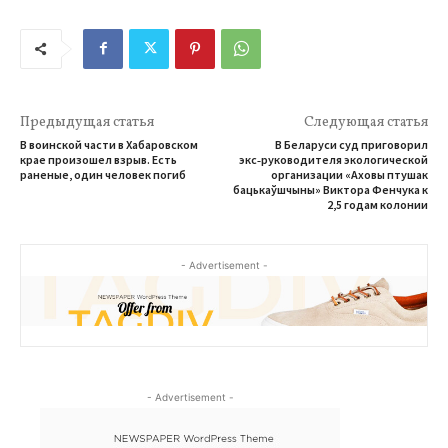
Предыдущая статья
Следующая статья
В воинской части в Хабаровском
В Беларуси суд приговорил
крае произошел взрыв. Есть
экс‑руководителя экологической
раненые, один человек погиб
организации «Аховы птушак
бацькаўшчыны» Виктора Фенчука к
2,5 годам колонии
- Advertisement -
- Advertisement -