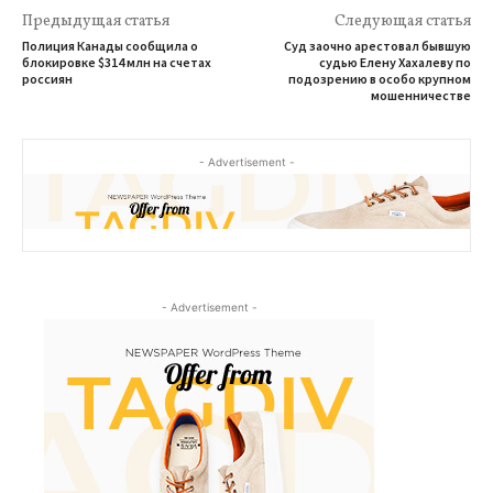
Предыдущая статья
Следующая статья
Полиция Канады сообщила о
Суд заочно арестовал бывшую
блокировке $314 млн на счетах
судью Елену Хахалеву по
россиян
подозрению в особо крупном
мошенничестве
- Advertisement -
- Advertisement -