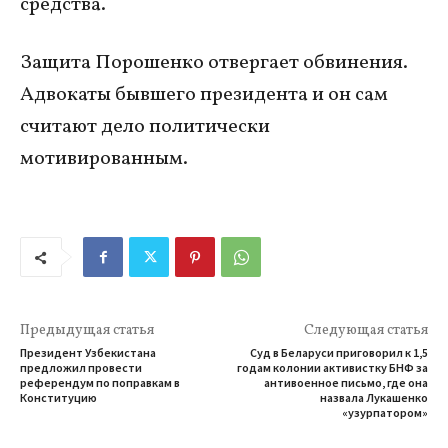
средства.
Защита Порошенко отвергает обвинения.
Адвокаты бывшего президента и он сам
считают дело политически
мотивированным.
Предыдущая статья
Следующая статья
Президент Узбекистана
Суд в Беларуси приговорил к 1,5
предложил провести
годам колонии активистку БНФ за
референдум по поправкам в
антивоенное письмо, где она
Конституцию
назвала Лукашенко
«узурпатором»