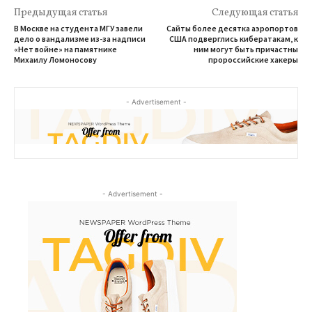
Предыдущая статья
Следующая статья
В Москве на студента МГУ завели
Сайты более десятка аэропортов
дело о вандализме из-за надписи
США подверглись кибератакам, к
«Нет войне» на памятнике
ним могут быть причастны
Михаилу Ломоносову
пророссийские хакеры
- Advertisement -
- Advertisement -