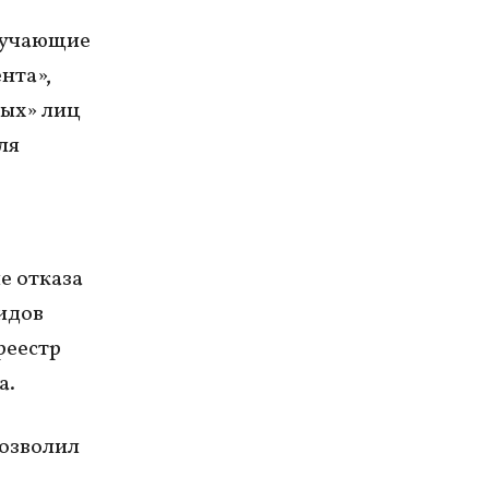
олучающие
нта»,
ных» лиц
ля
е отказа
идов
реестр
а.
позволил