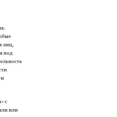
я.
любые
х лиц,
я под
тельность
сти
ти
» с
ыли или