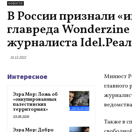
НОВОСТИ
В России признали «
главреда Wonderzine
журналиста Idel.Ре
16.12.2022
Интересное
Минюст РФ
главного 
Эзра Мор: Ложь об
журналист
«оккупированных
ведомства
палестинских
территориях»
03.08.2026
Также в с
Эзра Мор: Добро
свободной