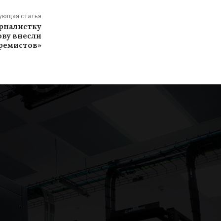
ующая статья
урналистку
ову внесли
тремистов»