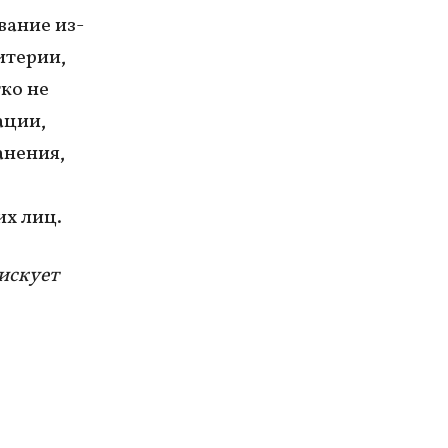
вание из-
итерии,
тко не
ации,
анения,
х лиц.
искует