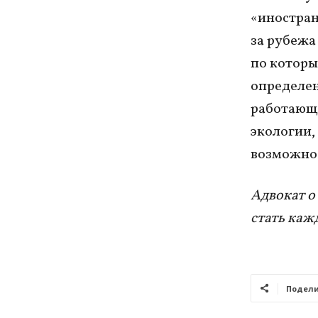
«иностран
за рубежа
по которы
определен
работающи
экологии,
возможнос
Адвокат о
стать каж
Подели