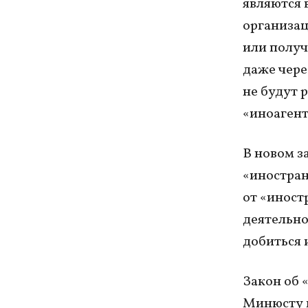
являются 
организац
или получ
даже чере
не будут 
«иноагент
В новом з
«иностран
от «иност
деятельно
добиться 
Закон об 
Минюсту 