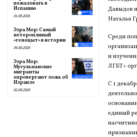
пожаловать в
Давыдов и
Испанию
01.08.2026
Наталья Г
Эзра Мор: Самый
неторопливый
Среди поп
«геноцыт» в истории
организац
04.08.2026
и изучени
Эзра Мор:
ЛГБТ+ орг
Мусульманские
мигранты
опровергают ложь об
Израиле
С 1 декабр
02.08.2026
деятельно
основании
единый ре
насчитыва
признанны