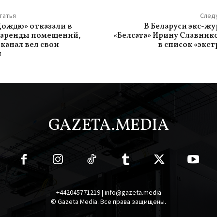
татья
След
Дождю» отказали в
В Беларуси экс-ж
 аренды помещений,
«Белсата» Ирину Славник
еканал вел свои
в список «экс
и
GAZETA.MEDIA
+442045771219 | info@gazeta.media
© Gazeta Media. Все права защищены.