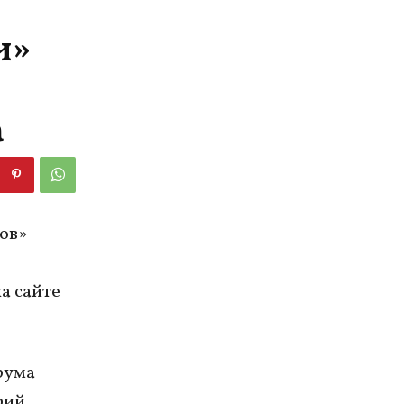
и»
а
ов»
а сайте
рума
рий