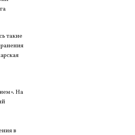
га
сь такие
хранения
марская
ием». На
ый
ения в