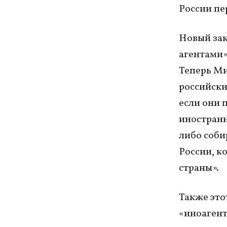
России пе
Новый зак
агентами»
Теперь Ми
российски
если они 
иностранн
либо соби
России, к
страны».
Также это
«иноагент