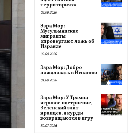
палестинских
территориях»
03.08.2026
Эзра Мор:
Мусульманские
мигранты
опровергают ложь об
Израиле
02.08.2026
Эзра Мор: Добро
пожаловать в Испанию
01.08.2026
Эзра Мор: У Трампа
игривое настроение,
Зеленский злит
иранцев, а курды
возвращаются в игру
30.07.2026