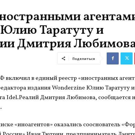
иностранными агентам
 Юлию Таратуту и
алии Дмитрия Любимов
Поделиться
 включил в единый реестр «иностранных агент
редактора издания Wonderzine Юлию Таратуту и
а Idel.Реалий Дмитрия Любимова, сообщается н
.
писке «иноагентов» оказались сооснователь «Фо
 России» Иван Тютрин, предприниматель Дмит