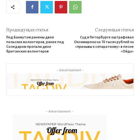
Предыдущая статья
Следующая статья
Под Бахмутом ранены двое
Суд в Петербурге оштрафовал
польских волонтеров, ранее под
Оксимирона на 70 тысяч рублей за
Соледаром пропали двое
«призывы к сепаратизму» в песне
британских волонтеров
«Ойда»
- Advertisement -
- Advertisement -