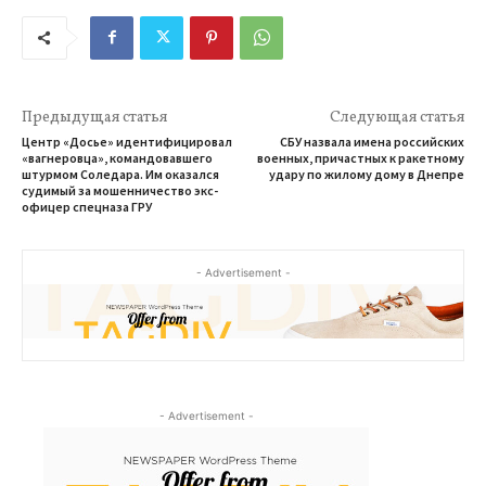
Предыдущая статья
Следующая статья
Центр «Досье» идентифицировал
СБУ назвала имена российских
«вагнеровца», командовавшего
военных, причастных к ракетному
штурмом Соледара. Им оказался
удару по жилому дому в Днепре
судимый за мошенничество экс-
офицер спецназа ГРУ
- Advertisement -
- Advertisement -