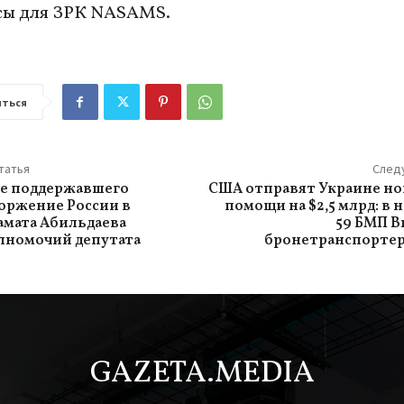
сы для ЗРК NASAMS.
ться
татья
След
не поддержавшего
США отправят Украине но
оржение России в
помощи на $2,5 млрд: в 
амата Абильдаева
59 БМП Br
лномочий депутата
бронетранспортер
GAZETA.MEDIA