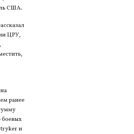
ель США.
рассказал
ии ЦРУ,
,
местить,
 на
ем ранее
сумму
9 боевых
tryker и