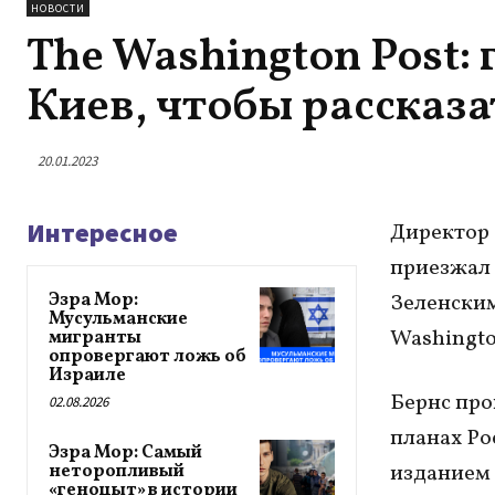
НОВОСТИ
The Washington Post:
Киев, чтобы рассказа
20.01.2023
Интересное
Директор 
приезжал 
Эзра Мор:
Зеленским
Мусульманские
Washingto
мигранты
опровергают ложь об
Израиле
Бернс про
02.08.2026
планах Ро
Эзра Мор: Самый
изданием 
неторопливый
«геноцыт» в истории