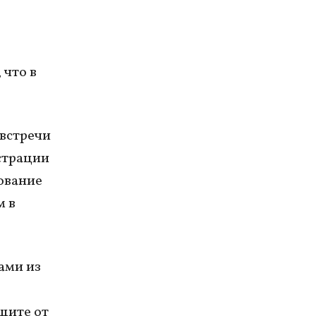
 что в
встречи
страции
ование
м в
ами из
щите от