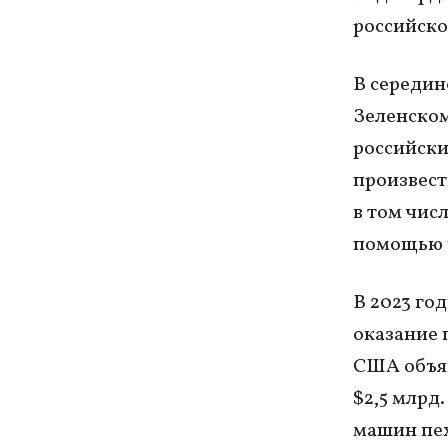
российско
В середин
Зеленском
российски
произвест
в том чис
помощью 
В 2023 го
оказание 
США объяв
$2,5 млрд
машин пех