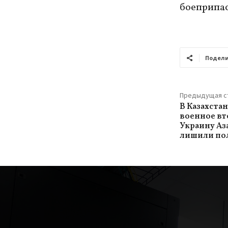
боеприпа
Подели
Предыдущая с
В Казахста
военное вт
Украину Аз
лишили по