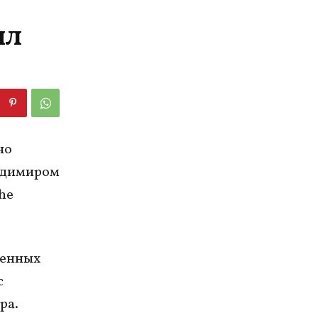
ил
но
ладимиром
he
оенных
с
ра.