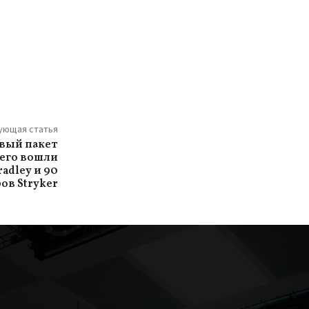
ующая статья
вый пакет
него вошли
adley и 90
ов Stryker