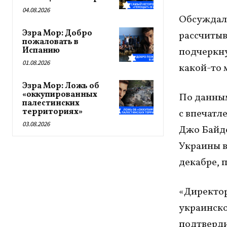
04.08.2026
Обсуждалс
Эзра Мор: Добро
рассчитыв
пожаловать в
Испанию
подчеркну
01.08.2026
какой-то 
Эзра Мор: Ложь об
«оккупированных
По данным
палестинских
территориях»
с впечатл
03.08.2026
Джо Байде
Украины в
декабре, 
«Директор
украинско
подтверди