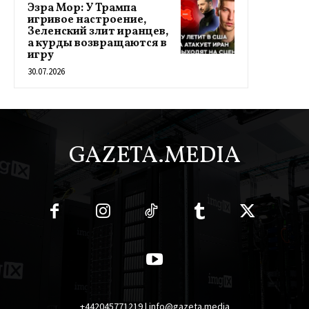
Эзра Мор: У Трампа
игривое настроение,
Зеленский злит иранцев,
а курды возвращаются в
игру
30.07.2026
GAZETA.MEDIA
+442045771219 | info@gazeta.media