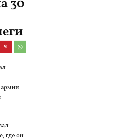
а 30
леги
ал
» армии
с
вал
, где он