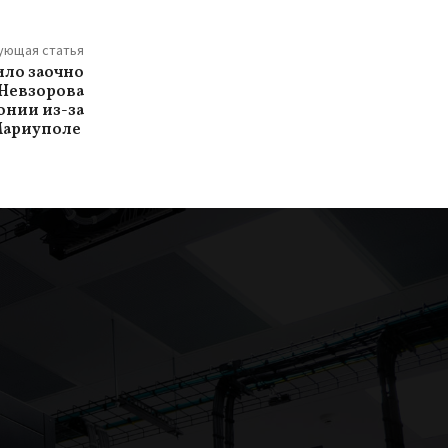
ующая статья
ло заочно
 Невзорова
онии из-за
 Мариуполе