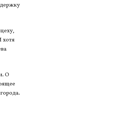
ддержку
 цеху,
И хотя
ева
. О
тоящее
города.