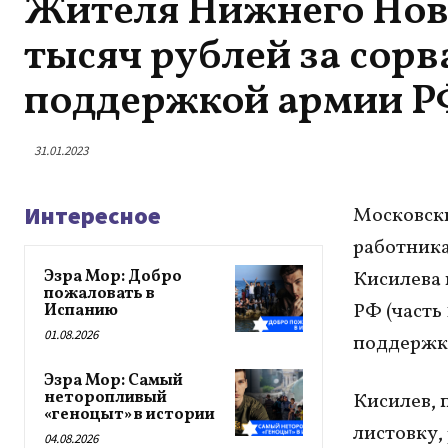
Жителя Нижнего Нов
тысяч рублей за сорв
поддержкой армии РФ
31.01.2023
Интересное
Московск
работника
Эзра Мор: Добро
Кисилева 
пожаловать в
РФ (часть 
Испанию
01.08.2026
поддержко
Эзра Мор: Самый
неторопливый
Кисилев, 
«геноцыт» в истории
листовку,
04.08.2026