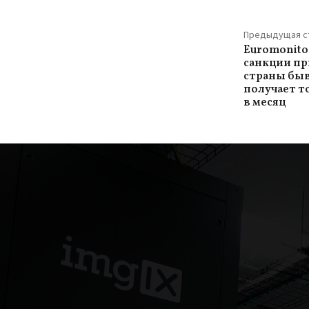
Предыдущая с
Euromonito
санкции пр
страны быв
получает т
в месяц