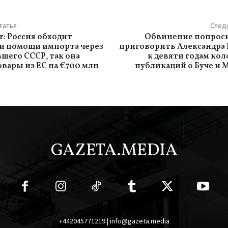
татья
След
r: Россия обходит
Обвинение попроси
и помощи импорта через
приговорить Александра
шего СССР, так она
к девяти годам кол
овары из ЕС на €700 млн
публикаций о Буче и
GAZETA.MEDIA
+442045771219 | info@gazeta.media