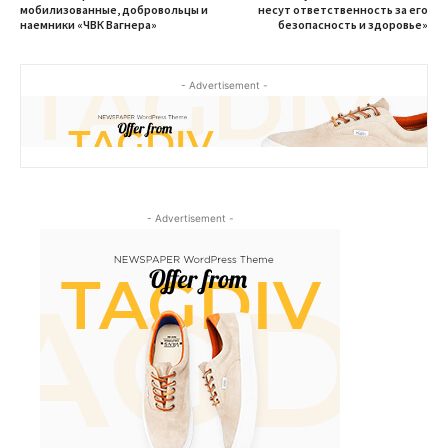
мобилизованные, добровольцы и
несут ответственность за его
наемники «ЧВК Вагнера»
безопасность и здоровье»
- Advertisement -
- Advertisement -