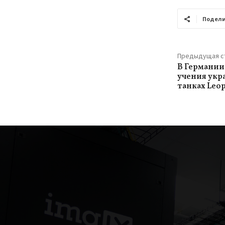
Подели
Предыдущая с
В Германии
учения укр
танках Leop