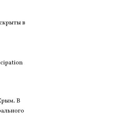
скрыты в
cipation
Крым. В
рального