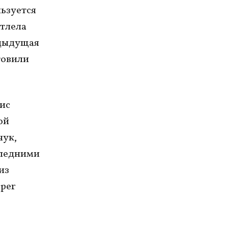
льзуется
атлела
едыдущая
товили
ис
ой
чук,
следними
из
iper