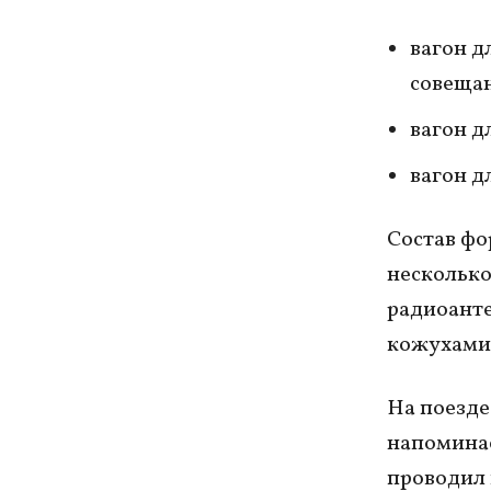
вагон д
совеща
вагон д
вагон д
Состав фо
несколько
радиоанте
кожухами,
На поезде
напоминае
проводил