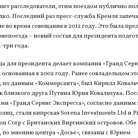
яют расследователи, этим поездом публично по
дко. Последний раз пресс-служба Кремля запеч
оне во время совещания в 2012 году. Это была пр
онепоезда – новый состав для президента подго
-три года.
а для президента делает компания «Гранд Серв
, основанная в 2002 году. Ранее совладельцем эт
 по данным «Коммерсанта», был Кирилл Коваль
 близкого друга Путина Юрия Ковальчука. По
ми «Гранд Сервис Экспресса», согласно данным 
рлиц, стали кипрская Sorena Investments Ltd и P
tion Corp с Британских Виргинских островов. Обе
 по мнению центра «Досье», связаны с Юрием