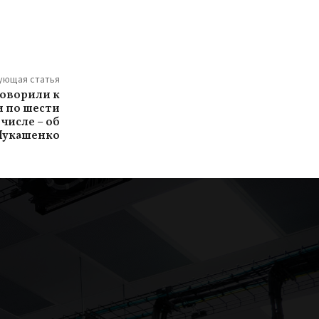
ующая статья
говорили к
и по шести
 числе – об
Лукашенко