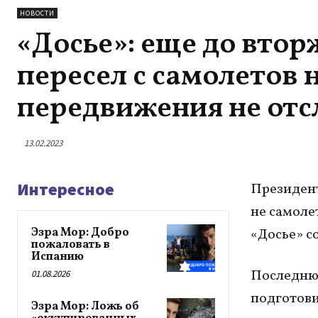
НОВОСТИ
«Досье»: еще до вто
пересел с самолетов 
передвижения не отс
13.02.2023
Интересное
Президент
не самоле
Эзра Мор: Добро
«Досье» с
пожаловать в
Испанию
Последнюю
01.08.2026
подготови
Эзра Мор: Ложь об