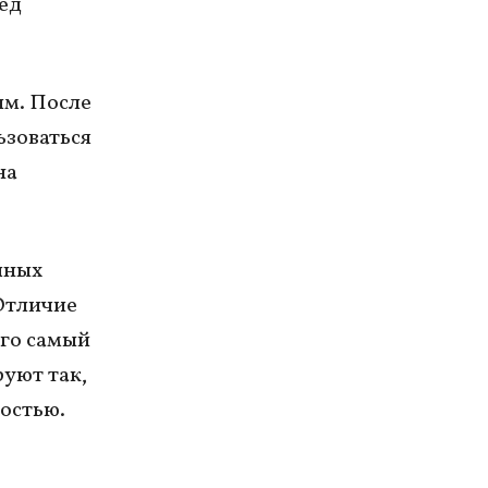
ред
ым. После
ьзоваться
на
чных
 Отличие
его самый
руют так,
ростью.