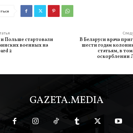
ться
татья
След
 и Польше стартовали
В Беларуси врача при
аинских военных на
шести годам колони
ard 2
статьям, в том
оскорблении 
GAZETA.MEDIA