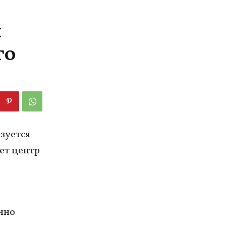
н
го
зуется
ет центр
янно