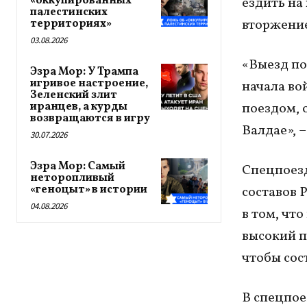
«оккупированных
ездить на
палестинских
вторжение
территориях»
03.08.2026
«Выезд по
Эзра Мор: У Трампа
игривое настроение,
начала во
Зеленский злит
иранцев, а курды
поездом, 
возвращаются в игру
Валдае», 
30.07.2026
Эзра Мор: Самый
Спецпоезд
неторопливый
«геноцыт» в истории
составов 
04.08.2026
в том, чт
высокий п
чтобы сос
В спецпое