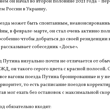
 нем он начал во второй половине 2021 года – пе
м России в Украину.
езда может быть спонтанным, неанонсированн
йны, в феврале-марте, он стал очень активно пол
особенно чтобы добраться до своей резиденции 
– рассказывает собеседник «Досье».
 Путина визуально почти не отличается от обы
РЖД, он такого серого цвета с красной полосой.
о все вагоны поезда Путина бронированные и у н
риоритет, то есть расписание поездов корректи
тав мог ехать без остановок с максимальной ско
зд обязательно входят: