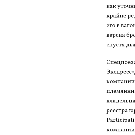
как уточн
крайне ре
его в ваг
версия бр
спустя два
Спецпоезд
Экспресс»
компании,
племянник
владельца
реестра ю
Participa
компании,