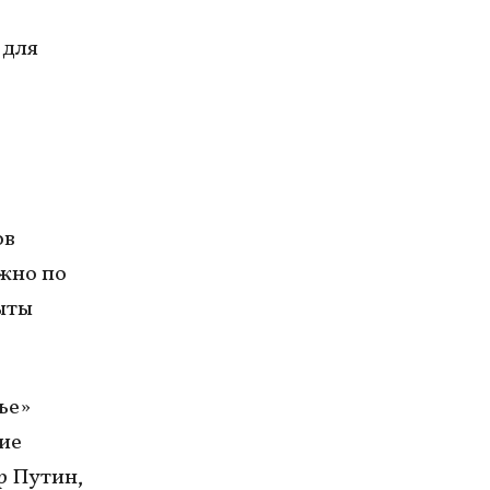
 для
ов
ожно по
ыты
ье»
ние
р Путин,