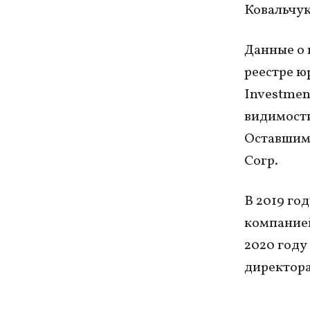
Ковальчук
Данные о 
реестре ю
Investmen
видимости
Оставшими
Corp.
В 2019 го
компание
2020 году
директора