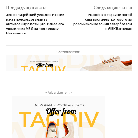
Предыдущая статья
Следующая статья
Экс-полицейский уехал из России
На войне в Украине погиб
из-за преследований за
кыргызстанец, которого из
антивоенную позицию. Ранее его
российской колонии завербовали
уволили из МВД за поддержку
в «ЧВК Вагнера»
Навального
- Advertisement -
- Advertisement -