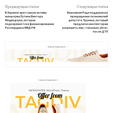
Предыдущая статья
Следующая статья
В Украине арестовали активы
Верховная Рада поддержала
жены кума Путина Виктора
прекращение полномочий
Медведчука, которая
депутата Трухина, который
подозревается в финансировании
предлагал инспекторам
Росгвардии и МВД РФ
разрешить ему «тихонько уйти»
после ДТП
- Advertisement -
- Advertisement -