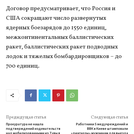
Договор предусматривает, что Россия и
США сокращают число развернутых
ядерных боезарядов до 1550 единиц,
межконтинентальных баллистических
ракет, баллистических ракет подводных
лодок и тяжелых бомбардировщиков – до
700 единиц.
Предыдущая статья
Следующая статья
Прокуратура не нашла
Работники 5 медучреждений и
подтверждений издевательств
ВВК в Киеве штамповали
над мобилизованными из Тувы в
«диагнозы» мужчинам для выезда