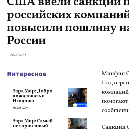
США ввели санкции п
российских компаний
повысили пошлину н
России
24.02.2023
Интересное
Минфин СШ
Под огран
Эзра Мор: Добро
компаний,
пожаловать в
помогают 
Испанию
01.08.2026
сообщении
Эзра Мор: Самый
неторопливый
Санкции С