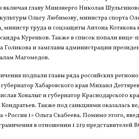
 включая главу Минэнерго Николая Шульгинова
культуры Ольгу Любимову, министра спорта Ол
 министр труда и соцзащиты Антона Котякова и
андра Куренков. Также в список попали вице-
а Голикова и замглавы администрации президе
алам Магомедов.
ичения подпали главы ряда российских регионов
 губернатор Хабаровского края Михаил Дегтярев
ислав Ховалыг и губернатор Краснодарского кр
Кондратьев. Также под санкциями оказалась в
а «Россия 1» Ольга Скабеева. Помимо этого, вве
граничения в отношении 1 219 представителей В