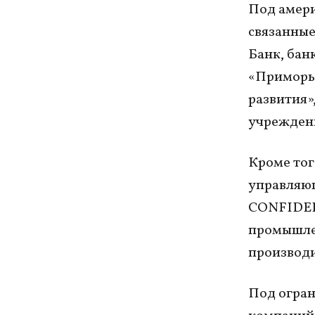
Под амери
связанные
Банк, бан
«Приморье
развития»
учреждени
Кроме тог
управляющ
CONFIDERI
промышлен
производ
Под огран