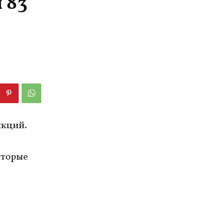
 83
нкций.
оторые