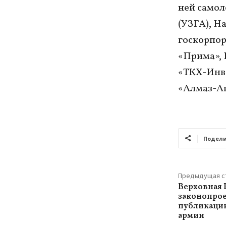
ней самол
(УЗГА), Н
госкорпор
«Прима», 
«ТКХ-Инве
«Алмаз-Ан
Подели
Предыдущая с
Верховная 
законопрое
публикации
армии