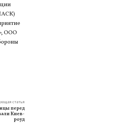
ации
НАСК)
приятие
», ООО
бороны
ующая статья
лицы перед
вали Киев-
роуд