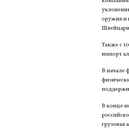
компаний 
уклонению
оружия и 
Швейцарии
Также с 1
импорт ал
В начале 
физически
поддержи
В конце я
российско
грузовая 