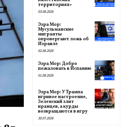
палестинских
территориях»
03.08.2026
Эзра Мор:
Мусульманские
мигранты
опровергают ложь об
Израиле
02.08.2026
Эзра Мор: Добро
пожаловать в Испанию
01.08.2026
Эзра Мор: У Трампа
игривое настроение,
Зеленский злит
иранцев, а курды
возвращаются в игру
30.07.2026