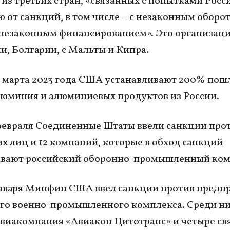
из третьих стран, «связанных с попытками Росс
 от санкций, в том числе – с незаконным оборо
незаконным финансированием». Это организаци
, Болгарии, с Мальты и Кипра.
0 марта 2023 года США устанавливают 200% пош
юминия и алюминиевых продуктов из России.
февраля Соединенные Штаты ввели санкции прот
х лиц и 12 компаний, которые в обход санкций
вают российский оборонно-промышленный ком
нваря Минфин США ввел санкции против предп
го военно-промышленного комплекса. Среди н
авиакомпания «Авиакон Цитотранс» и четыре св