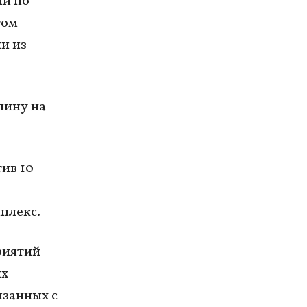
ии по
том
и из
лину на
ив 10
плекс.
риятий
их
язанных с