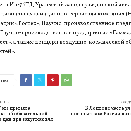
ета Ил-76ТД, Уральский завод гражданской ави
ациональная авиационно-сервисная компания (
ации «Ростех», Научно-производственное пред
Научно-производственное предприятие «Гамма
ст», а также концерн воздушно-космической о
тей».
ться
татья
След
Рада приняла
В Лондоне часть у
кт об обязательной
посольством России наз
 цен при закупках для