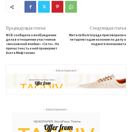
Предыдущая статья
Следующая статья
ФСБ сообщила о возбуждении
Жителя Волгограда приговорили к
дела в отношении участников
четырем годам колонии по делу о
«московской ячейки» «Сети». На
поджоге военкомата
причастность к ней проверяют
Азата Мифтахова
- Advertisement -
- Advertisement -