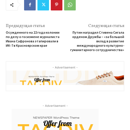
Предыдущая статья
Следующая статья
Осужденного на 22 года колонии
Путин наградил Стивена Сигала
по делу о госизмене журналиста
орденом Дружбы – «за большой
Ивана Сафронова этапировали в
вклад в развитие
ИК-7 в Красноярском крае
международного культурно-
гуманитарного сотрудничества»
- Advertisement -
- Advertisement -