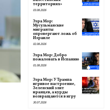
палестинских
территориях»
03.08.2026
Эзра Мор:
Мусульманские
мигранты
опровергают ложь об
Израиле
02.08.2026
Эзра Мор: Добро
пожаловать в Испанию
01.08.2026
Эзра Мор: У Трампа
игривое настроение,
Зеленский злит
иранцев, а курды
возвращаются в игру
30.07.2026