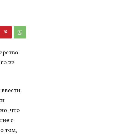
ерство
го из
 ввести
ли
но, что
тие с
о том,