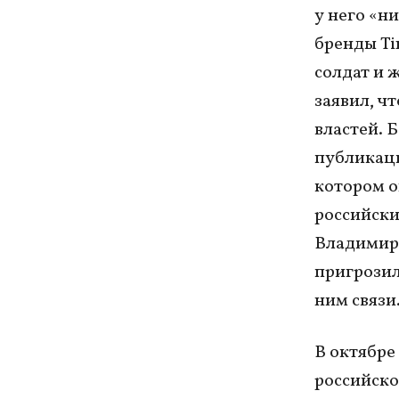
у него «ни
бренды Tin
солдат и 
заявил, ч
властей. 
публикаци
котором о
российски
Владимира
пригрозил
ним связи
В октябре
российско