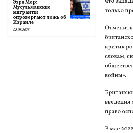
что запад
Эзра Мор:
Мусульманские
только пр
мигранты
опровергают ложь об
Израиле
Отменить 
02.08.2026
британск
критик ро
словам, с
обществен
войны».
Британски
введения 
право осп
В мае 2022