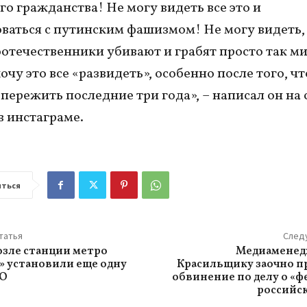
го гражданства! Не могу видеть все это и
ваться с путинским фашизмом! Не могу видеть,
отечественники убивают и грабят просто так м
очу это все «развидеть», особенно после того, ч
пережить последние три года», – написал он на 
в инстаграме.
ться
татья
След
озле станции метро
Медиаменед
» установили еще одну
Красильщику заочно п
ВО
обвинение по делу о «ф
российс