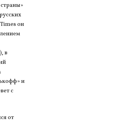
з страны»
 русских
 Times он
влением
, в
ий
а
ькофф» и
вет с
ся от