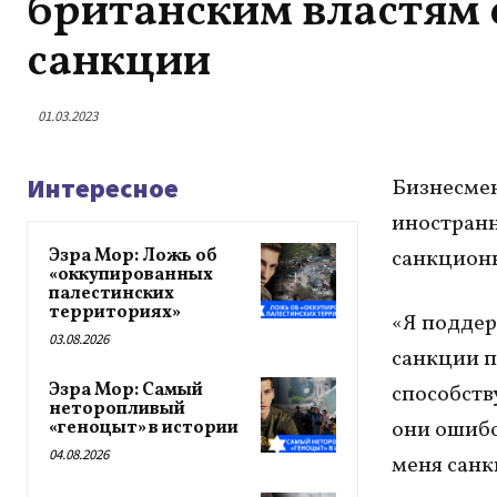
британским властям с
санкции
01.03.2023
Интересное
Бизнесмен
иностранн
Эзра Мор: Ложь об
санкционн
«оккупированных
палестинских
территориях»
«Я поддер
03.08.2026
санкции п
Эзра Мор: Самый
способству
неторопливый
они ошибо
«геноцыт» в истории
04.08.2026
меня санк