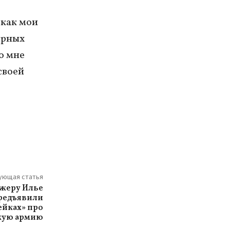
 как мои
ирных
то мне
своей
ующая статья
жеру Илье
редъявили
ейках» про
кую армию