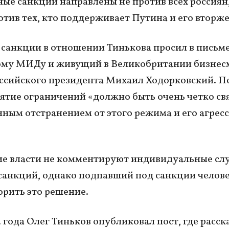
ные санкции направлены не против всех россиян,
отив тех, кто поддерживает Путина и его вторже
санкции в отношении Тинькова просил в письм
ому МИДу и живущий в Великобритании бизнес
ссийского президента Михаил Ходорковский. По
нятие ограничений «должно быть очень четко свя
ным отстранением от этого режима и его агрес
е власти не комментируют индивидуальные сл
санкций, однако подпавший под санкции челов
орить это решение.
 года Олег Тиньков опубликовал пост, где расска