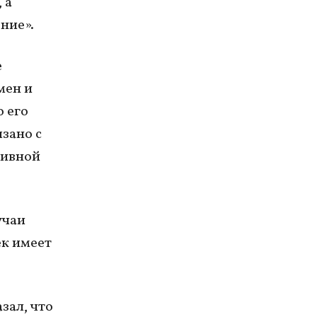
 а
ние».
е
мен и
 его
зано с
сивной
учаи
ек имеет
зал, что