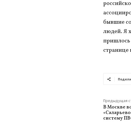
российско
ассоцииро
бывшие со
людей. Я х
пришлось 
странице 
Подели
Предыдущая с
В Москве в
«Саларьево
систему П