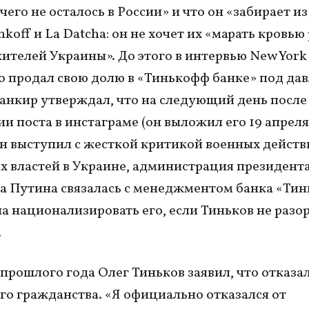
чего не осталось в России» и что он «забирает и
koff и La Datcha: он не хочет их «марать кровью
жителей Украины». До этого в интервью New York
то продал свою долю в «Тинькофф банке» под да
Банкир утверждал, что на следующий день после
и поста в инстаграме (он выложил его 19 апреля)
н выступил с жесткой критикой военных действ
х властей в Украине, администрация президент
 Путина связалась с менеджментом банка «Тин
а национализировать его, если Тиньков не разор
.
 прошлого года Олег Тиньков заявил, что отказал
го гражданства. «Я официально отказался от