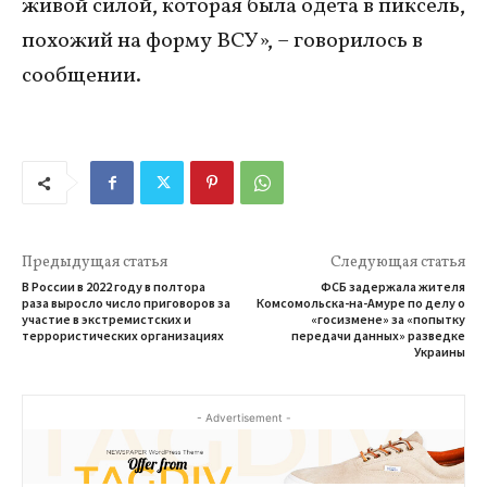
живой силой, которая была одета в пиксель,
похожий на форму ВСУ», – говорилось в
сообщении.
Предыдущая статья
Следующая статья
В России в 2022 году в полтора
ФСБ задержала жителя
раза выросло число приговоров за
Комсомольска-на-Амуре по делу о
участие в экстремистских и
«госизмене» за «попытку
террористических организациях
передачи данных» разведке
Украины
- Advertisement -