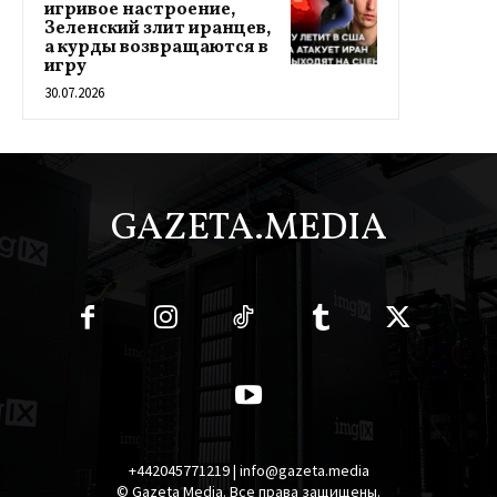
игривое настроение,
Зеленский злит иранцев,
а курды возвращаются в
игру
30.07.2026
GAZETA.MEDIA
+442045771219 | info@gazeta.media
© Gazeta Media. Все права защищены.