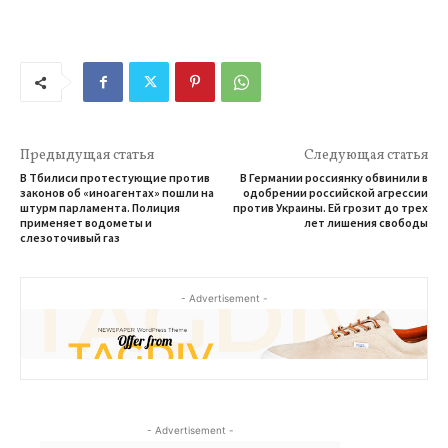
Предыдущая статья
Следующая статья
В Тбилиси протестующие против
В Германии россиянку обвинили в
законов об «иноагентах» пошли на
одобрении российской агрессии
штурм парламента. Полиция
против Украины. Ей грозит до трех
применяет водометы и
лет лишения свободы
слезоточивый газ
- Advertisement -
- Advertisement -