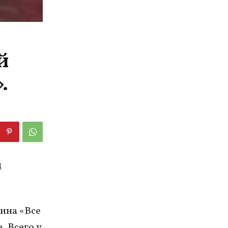
й
.
д
ина «Все
. Всего у