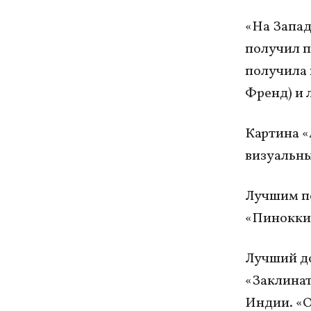
«На Запад
получил п
получила 
Френд) и 
Картина
«
визуальны
Лучшим п
«Пиноккио
Лучший д
«Заклинат
Индии. «