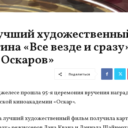
лучший художественны
на «Все везде и сразу»
«Оскаров»
Поделиться
желесе прошла 95-я церемония вручения награ
кой киноакадемии «Оскар».
 лучший художественный фильм получила карт
разу» режиссеров Дэна Квана и Дэниэла Шайнерта