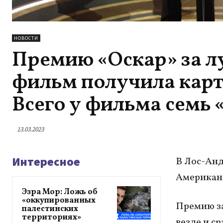
НОВОСТИ
Премию «Оскар» за 
фильм получила карти
Всего у фильма семь 
13.03.2023
Интересное
В Лос-Анд
Американс
Эзра Мор: Ложь об
«оккупированных
Премию за
палестинских
территориях»
везде и с