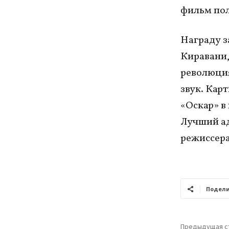
фильм пол
Награду з
Киравани,
революция
звук. Кар
«Оскар» в
Лучший а
режиссера
Подели
Предыдущая с