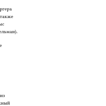
ргера
 также
мс
ельман).
е
 из
жный