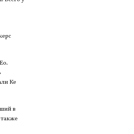
жерс
Ео.
ь
али Ке
вший в
 также