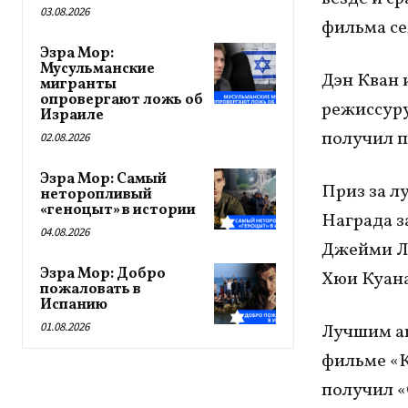
03.08.2026
фильма се
Эзра Мор:
Мусульманские
Дэн Кван 
мигранты
опровергают ложь об
режиссуру
Израиле
получил п
02.08.2026
Эзра Мор: Самый
Приз за л
неторопливый
«геноцыт» в истории
Награда з
04.08.2026
Джейми Ли
Эзра Мор: Добро
Хюи Куана
пожаловать в
Испанию
01.08.2026
Лучшим ак
фильме «К
получил «