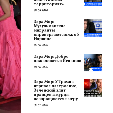
палестинских
территориях»
03.08.2026
Эзра Мор:
Мусульманские
мигранты
опровергают ложь об
Израиле
02.08.2026
Эзра Мор: Добро
пожаловать в Испанию
01.08.2026
Эзра Мор: У Трампа
игривое настроение,
Зеленский злит
иранцев, а курды
возвращаются в игру
30.07.2026