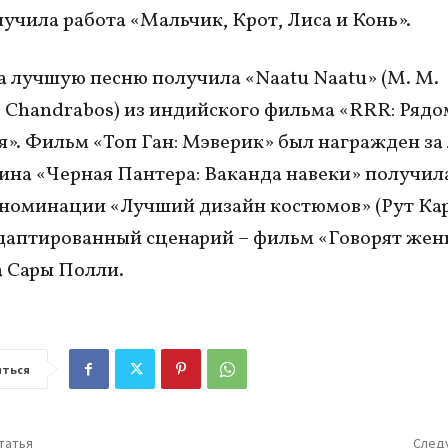
учила работа «Мальчик, Крот, Лиса и Конь».
а лучшую песню получила «Naatu Naatu» (М. М.
 Chandrabos) из индийского фильма «RRR: Рядо
». Фильм «Топ Ган: Мэверик» был награжден за
тина «Черная Пантера: Ваканда навеки» получи
 номинации «Лучший дизайн костюмов» (Рут Кар
даптированный сценарий – фильм «Говорят же
 Сары Полли.
ться
татья
След