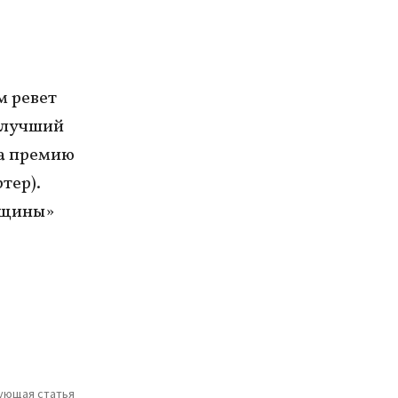
м ревет
 лучший
ла премию
тер).
нщины»
ующая статья